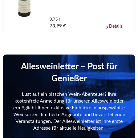
0,75 l
73,99 €
Details
Allesweinletter – Post für
Genießer
Lust auf ein bisschen Wein-Abenteuer? Ihre
kostenfreie Anmeldung für unseren Allesweinletter
ermöglicht Ihnen exklusive Einblicke in ausgewählte
Weinsorten, limitierte Angebote und bevorstehende
Veranstaltungen. Der Allesweinletter ist Ihre erste
Adresse für aktuelle Neuigkeiten.