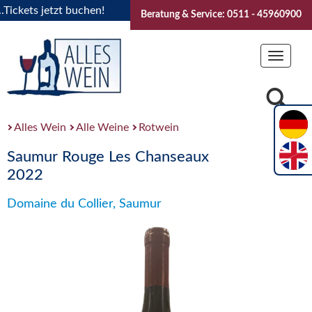
ets jetzt buchen!
"Das Sommerfest 2026" Vive la Bourgogne
Beratung & Service: 0511 - 45960900
Toggle
navigat
Alles Wein
Alle Weine
Rotwein
Saumur Rouge Les Chanseaux
2022
Domaine du Collier, Saumur