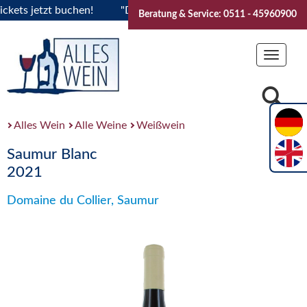
ts jetzt buchen!
"Das Sommerfest 2026" Vive la Bourgogne.
Beratung & Service: 0511 - 45960900
Toggle
navigat
Alles Wein
Alle Weine
Weißwein
Saumur Blanc
2021
Domaine du Collier, Saumur