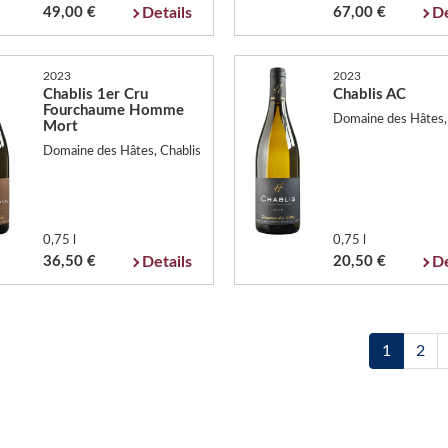
49,00 €
Details
67,00 €
De
2023
2023
Chablis 1er Cru
Chablis AC
Fourchaume Homme
Domaine des Hâtes,
Mort
Domaine des Hâtes, Chablis
0,75 l
0,75 l
36,50 €
Details
20,50 €
De
1
2