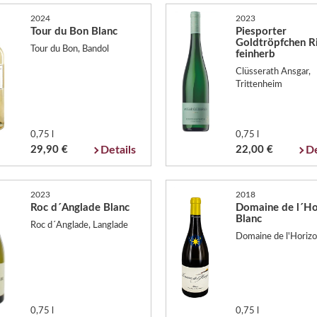
2024
2023
Tour du Bon Blanc
Piesporter
Goldtröpfchen Ri
Tour du Bon, Bandol
feinherb
Clüsserath Ansgar,
Trittenheim
0,75 l
0,75 l
29,90 €
Details
22,00 €
De
2023
2018
Roc d´Anglade Blanc
Domaine de l´Ho
Blanc
Roc d´Anglade, Langlade
Domaine de l'Horizo
0,75 l
0,75 l