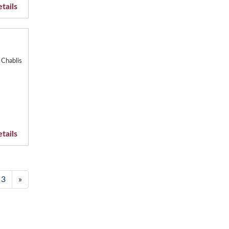
tails
 Chablis
tails
3
»