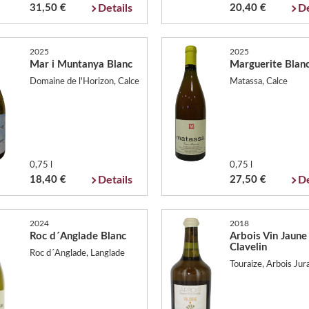
31,50 €
Details
20,40 €
De
2025
2025
Mar i Muntanya Blanc
Marguerite Blan
Domaine de l'Horizon, Calce
Matassa, Calce
0,75 l
0,75 l
18,40 €
Details
27,50 €
De
2024
2018
Roc d´Anglade Blanc
Arbois Vin Jaune
Clavelin
Roc d´Anglade, Langlade
Touraize, Arbois Jur