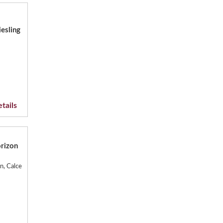
esling
tails
rizon
n, Calce