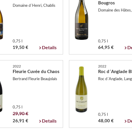
Bougros
Domaine d´Henri, Chablis
Domaine des Hâtes,
0,75 l
0,75 l
19,50 €
Details
64,95 €
De
2022
2022
Fleurie Cuvée du Chaos
Roc d´Anglade B
Bertrand Fleurie Beaujolais
Roc d´Anglade, Lang
0,75 l
29,90 €
0,75 l
26,91 €
Details
48,00 €
De