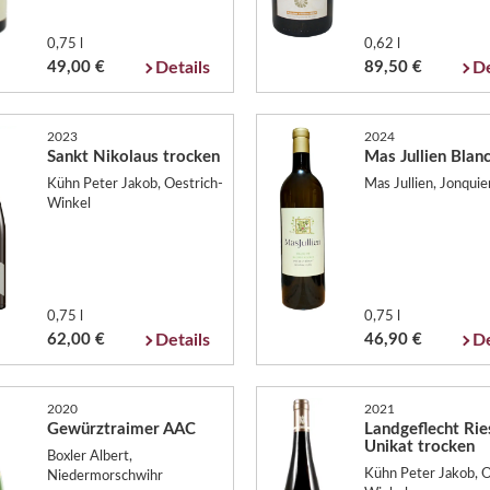
0,75 l
0,62 l
49,00 €
Details
89,50 €
De
2023
2024
Sankt Nikolaus trocken
Mas Jullien Blan
Kühn Peter Jakob, Oestrich-
Mas Jullien, Jonquie
Winkel
0,75 l
0,75 l
62,00 €
Details
46,90 €
De
2020
2021
Gewürztraimer AAC
Landgeflecht Rie
Unikat trocken
Boxler Albert,
Kühn Peter Jakob, O
Niedermorschwihr