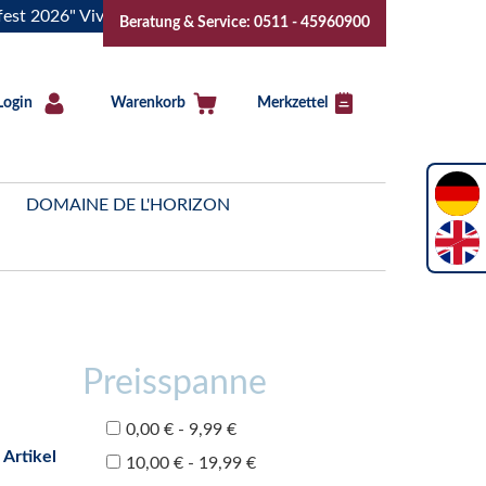
" Vive la Bourgogne..Tickets jetzt buchen!
"Das Sommerfest
Beratung & Service: 0511 - 45960900
Login
Warenkorb
Merkzettel
DOMAINE DE L'HORIZON
Preisspanne
0,00 € - 9,99 €
 Artikel
10,00 € - 19,99 €