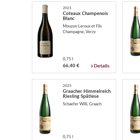
2021
Coteaux Champenois
Blanc
Mouzon Leroux et Fils
Champagne, Verzy
0,75 l
66,40 €
Details
2025
Graacher Himmelreich
Riesling Spätlese
Schaefer Willi, Graach
0,75 l