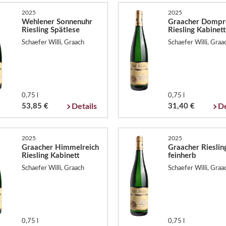
2025
2025
Wehlener Sonnenuhr
Graacher Dompr
Riesling Spätlese
Riesling Kabinet
Schaefer Willi, Graach
Schaefer Willi, Graa
0,75 l
0,75 l
53,85 €
Details
31,40 €
De
2025
2025
Graacher Himmelreich
Graacher Rieslin
Riesling Kabinett
feinherb
Schaefer Willi, Graach
Schaefer Willi, Graa
0,75 l
0,75 l