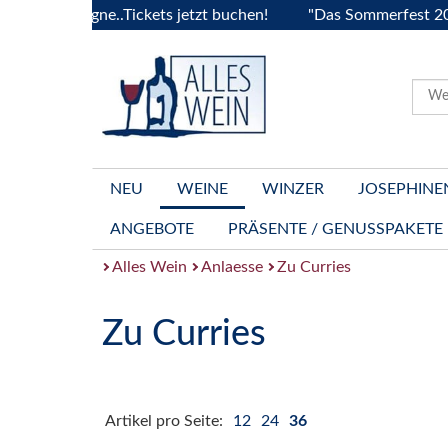
urgogne..Tickets jetzt buchen!
"Das Sommerfest 2026" Vive
NEU
WEINE
WINZER
JOSEPHINE
ANGEBOTE
PRÄSENTE / GENUSSPAKETE
Alles Wein
Anlaesse
Zu Curries
Zu Curries
Artikel pro Seite:
12
24
36