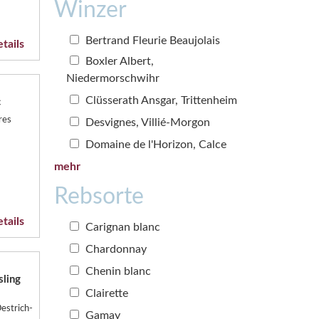
Winzer
Bertrand Fleurie Beaujolais
tails
Boxler Albert,
Niedermorschwihr
Clüsserath Ansgar, Trittenheim
c
res
Desvignes, Villié-Morgon
Domaine de l'Horizon, Calce
mehr
Rebsorte
tails
Carignan blanc
Chardonnay
Chenin blanc
sling
Clairette
estrich-
Gamay