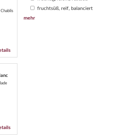
fruchtsüß, reif, balanciert
 Chablis
mehr
tails
lanc
lade
tails