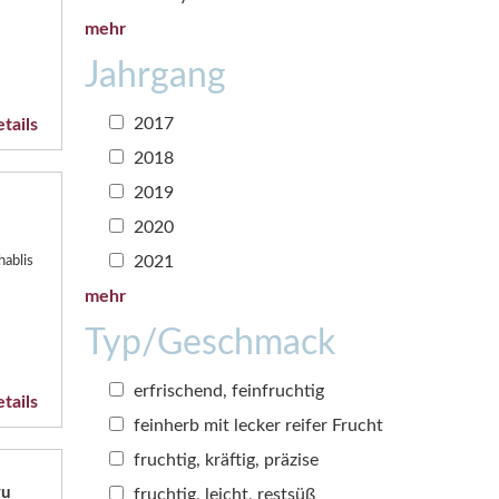
mehr
Jahrgang
2017
tails
2018
2019
2020
2021
ablis
mehr
Typ/Geschmack
erfrischend, feinfruchtig
tails
feinherb mit lecker reifer Frucht
fruchtig, kräftig, präzise
ru
fruchtig, leicht, restsüß