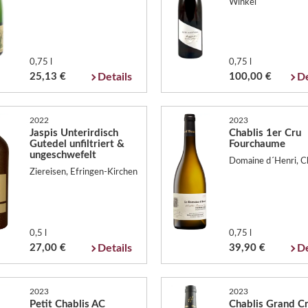
Winkel
0,75 l
0,75 l
25,13 €
Details
100,00 €
De
2022
2023
Jaspis Unterirdisch
Chablis 1er Cru
Gutedel unfiltriert &
Fourchaume
ungeschwefelt
Domaine d´Henri, Ch
Ziereisen, Efringen-Kirchen
0,5 l
0,75 l
27,00 €
Details
39,90 €
De
2023
2023
Petit Chablis AC
Chablis Grand C