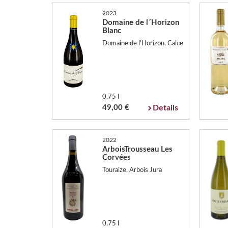
2023
Domaine de l´Horizon
Blanc
Domaine de l'Horizon, Calce
0,75 l
49,00 €
Details
2022
ArboisTrousseau Les
Corvées
Touraize, Arbois Jura
0,75 l