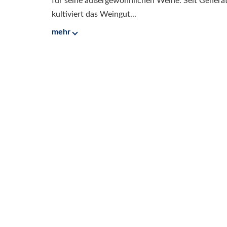
für seine außergewöhnlichen Weine. Seit Generati
kultiviert das Weingut...
mehr