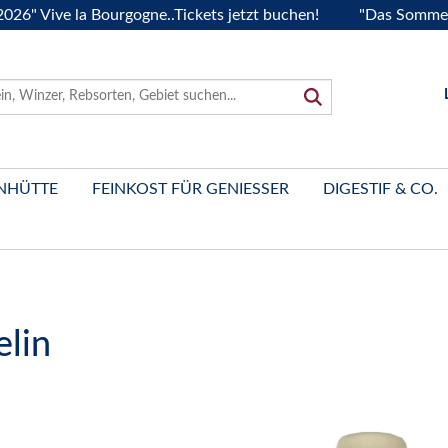
ve la Bourgogne..Tickets jetzt buchen!
"Das Sommerfest 20
NHÜTTE
FEINKOST FÜR GENIESSER
DIGESTIF & CO.
elin