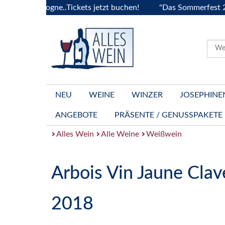
Bourgogne..Tickets jetzt buchen!
"Das Sommerfest 2026" Vi
NEU
WEINE
WINZER
JOSEPHINE
ANGEBOTE
PRÄSENTE / GENUSSPAKETE
Alles Wein
Alle Weine
Weißwein
Arbois Vin Jaune Clav
2018