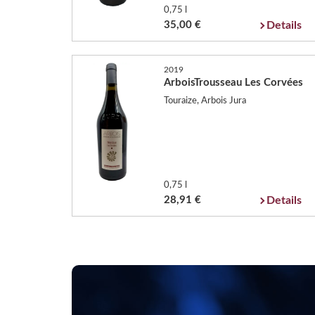
0,75 l
35,00 €
Details
2019
ArboisTrousseau Les Corvées
Touraize, Arbois Jura
0,75 l
28,91 €
Details