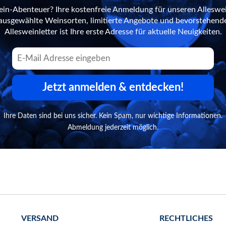
ein-Abenteuer? Ihre kostenfreie Anmeldung für unseren Alleswei
n ausgewählte Weinsorten, limitierte Angebote und bevorstehend
Allesweinletter ist Ihre erste Adresse für aktuelle Neuigkeiten.
Jetzt anmelden & entdecken!
Ihre Daten sind bei uns sicher. Kein Spam, nur wichtige Informationen.
Abmeldung jederzeit möglich.
VERSAND
RECHTLICHES