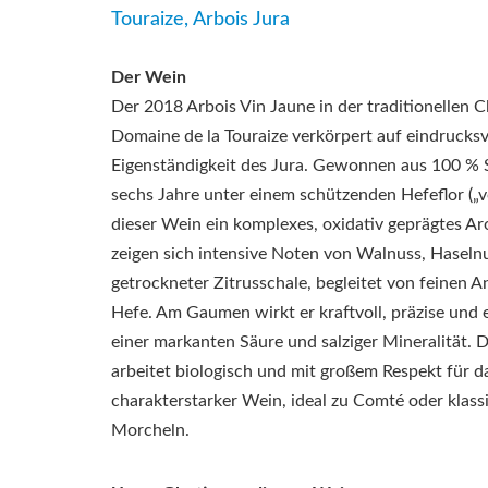
Touraize, Arbois Jura
Der Wein
Der 2018 Arbois Vin Jaune in der traditionellen C
Domaine de la Touraize verkörpert auf eindrucksv
Eigenständigkeit des Jura. Gewonnen aus 100 % 
sechs Jahre unter einem schützenden Hefeflor („vo
dieser Wein ein komplexes, oxidativ geprägtes A
zeigen sich intensive Noten von Walnuss, Hasel
getrockneter Zitrusschale, begleitet von feinen 
Hefe. Am Gaumen wirkt er kraftvoll, präzise und 
einer markanten Säure und salziger Mineralität. 
arbeitet biologisch und mit großem Respekt für da
charakterstarker Wein, ideal zu Comté oder klass
Morcheln.