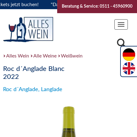
jetzt buchen!
"Das Sommerfest 2026" Vive la Bourgogne..Ti
Beratung & Service: 0511 - 45960900
Toggle
navigat
Alles Wein
Alle Weine
Weißwein
Roc d´Anglade Blanc
2022
Roc d´Anglade, Langlade