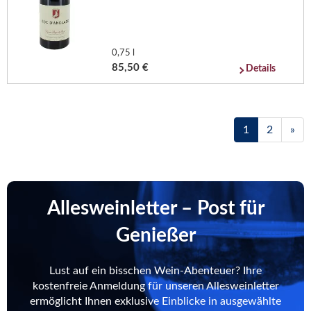
0,75 l
85,50 €
Details
1
2
»
Allesweinletter – Post für
Genießer
Lust auf ein bisschen Wein-Abenteuer? Ihre
kostenfreie Anmeldung für unseren Allesweinletter
ermöglicht Ihnen exklusive Einblicke in ausgewählte