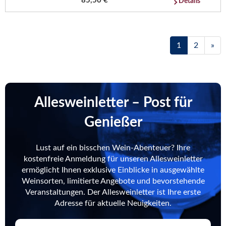
85,50 €
Details
1
2
»
Allesweinletter – Post für
Genießer
Lust auf ein bisschen Wein-Abenteuer? Ihre
kostenfreie Anmeldung für unseren Allesweinletter
ermöglicht Ihnen exklusive Einblicke in ausgewählte
Weinsorten, limitierte Angebote und bevorstehende
Veranstaltungen. Der Allesweinletter ist Ihre erste
Adresse für aktuelle Neuigkeiten.