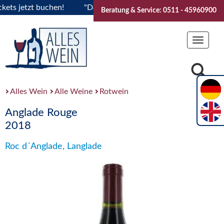
 jetzt buchen!
"Das Sommerfest 2026" Vive la Bourgogne..T
Beratung & Service: 0511 - 45960900
Toggle
navigat
Alles Wein
Alle Weine
Rotwein
Anglade Rouge
2018
Roc d´Anglade, Langlade