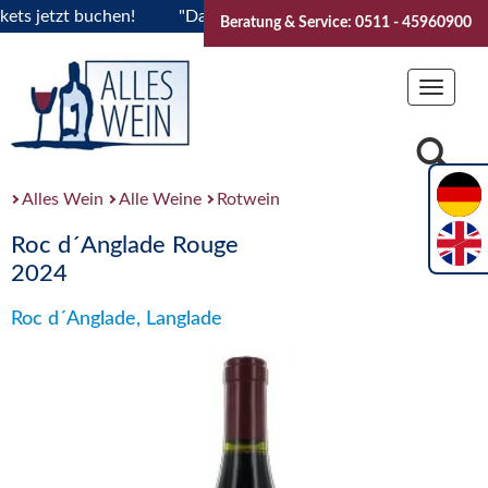
jetzt buchen!
"Das Sommerfest 2026" Vive la Bourgogne..Ti
Beratung & Service: 0511 - 45960900
Toggle
navigat
Alles Wein
Alle Weine
Rotwein
Roc d´Anglade Rouge
2024
Roc d´Anglade, Langlade