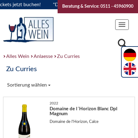
s jetzt buchen!
"Das Sommerfest 2026" Vive la Bourgogne..
Beratung & Service: 0511 - 45960900
Toggle
navigat
Alles Wein
Anlaesse
Zu Curries
Zu Curries
Sortierung wählen
2022
Domaine de l´Horizon Blanc Dpl
Magnum
Domaine de l'Horizon, Calce