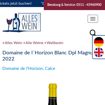
s jetzt buchen!
"Das Sommerfest 2026" Vive la Bourgogne..
Beratung & Service: 0511 - 45960900
Toggle
navigat
Alles Wein
Alle Weine
Weißwein
Domaine de l´Horizon Blanc Dpl Magnum
2022
Domaine de l'Horizon, Calce