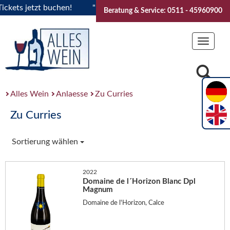
ts jetzt buchen!
"Das Sommerfest 2026" Vive la Bourgogne.
Beratung & Service: 0511 - 45960900
Toggle
navigat
Alles Wein
Anlaesse
Zu Curries
Zu Curries
Sortierung wählen
2022
Domaine de l´Horizon Blanc Dpl
Magnum
Domaine de l'Horizon, Calce