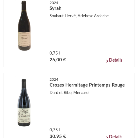
2024
Syrah
Souhaut Hervé, Arlebosc Ardeche
0,75 l
26,00 €
Details
2024
Crozes Hermitage Printemps Rouge
Dard et Ribo, Mercurol
0,75 l
30,95 €
Details