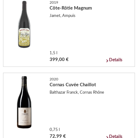
2019
Côte-Rôtie Magnum
Jamet, Ampuis
1,5 l
399,00 €
Details
2020
Cornas Cuvée Chaillot
Balthazar Franck, Cornas Rhône
0,75 l
72,99 €
Details