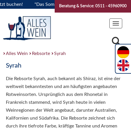
hen!
"Das Sommerfest 2026" Vive la Bourgogne..Tickets jet
Beratung & Service: 0511 - 45960900
Toggle
navigat
Alles Wein
Rebsorte
Syrah
Syrah
Die Rebsorte Syrah, auch bekannt als Shiraz, ist eine der
weltweit bekanntesten und am häufigsten angebauten
Rotweinsorten. Ursprünglich aus dem Rhonetal in
Frankreich stammend, wird Syrah heute in vielen
Weinregionen der Welt angebaut, darunter Australien,
Kalifornien und Südafrika. Die Rebsorte zeichnet sich
durch ihre tiefrote Farbe, kräftige Tannine und Aromen