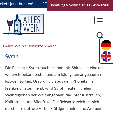
s jetzt buchen!
"Das Sommerfest 2026" Vive la Bourgogne..T
Beratung & Service: 0511 - 45960900
Toggle
navigat
Alles Wein
Rebsorte
Syrah
Syrah
Die Rebsorte Syrah, auch bekannt als Shiraz, ist eine der
weltweit bekanntesten und am häufigsten angebauten
Rotweinsorten. Ursprünglich aus dem Rhonetal in
Frankreich stammend, wird Syrah heute in vielen
Weinregionen der Welt angebaut, darunter Australien,
Kalifornien und Südafrika. Die Rebsorte zeichnet sich
durch ihre tiefrote Farbe, kräftige Tannine und Aromen