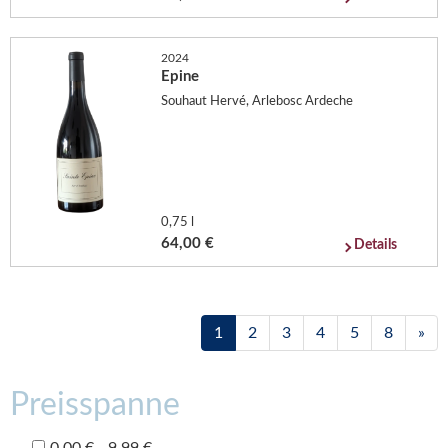
2024
Epine
Souhaut Hervé, Arlebosc Ardeche
0,75 l
64,00 €
Details
1
2
3
4
5
8
»
Preisspanne
0,00 € - 9,99 €