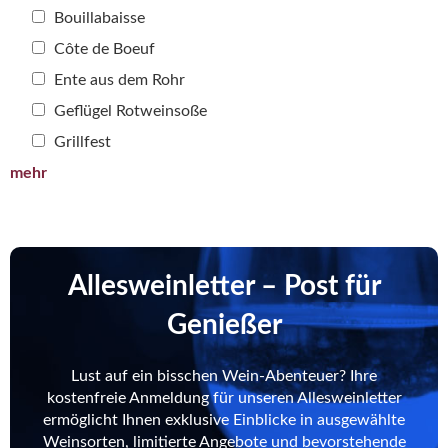
Bouillabaisse
Côte de Boeuf
Ente aus dem Rohr
Geflügel Rotweinsoße
Grillfest
mehr
Allesweinletter – Post für
Genießer
Lust auf ein bisschen Wein-Abenteuer? Ihre
kostenfreie Anmeldung für unseren Allesweinletter
ermöglicht Ihnen exklusive Einblicke in ausgewählte
Weinsorten, limitierte Angebote und bevorstehende