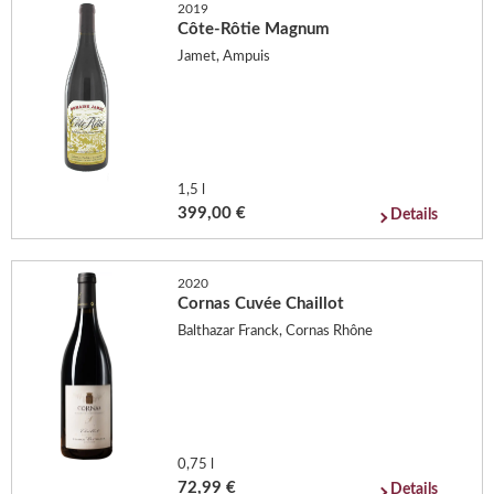
2019
Côte-Rôtie Magnum
Jamet, Ampuis
1,5 l
399,00 €
Details
2020
Cornas Cuvée Chaillot
Balthazar Franck, Cornas Rhône
0,75 l
72,99 €
Details