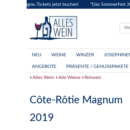
Bourgogne..Tickets jetzt buchen!
"Das Sommerfest 2026" Vi
NEU
WEINE
WINZER
JOSEPHINE
ANGEBOTE
PRÄSENTE / GENUSSPAKETE
Alles Wein
Alle Weine
Rotwein
Côte-Rôtie Magnum
2019