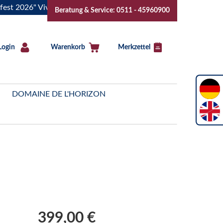
26" Vive la Bourgogne..Tickets jetzt buchen!
"Das Sommerf
Beratung & Service: 0511 - 45960900
Login
Warenkorb
Merkzettel
DOMAINE DE L'HORIZON
399,00 €