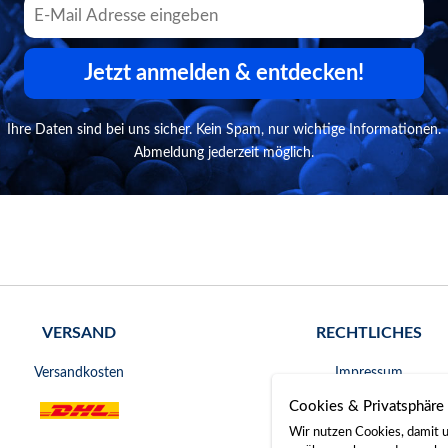
Jetzt anmelden & entdecken!
Ihre Daten sind bei uns sicher. Kein Spam, nur wichtige Informationen.
Abmeldung jederzeit möglich.
VERSAND
RECHTLICHES
Versandkosten
Impressum
Cookies & Privatsphäre
AGB
Wir nutzen Cookies, damit u