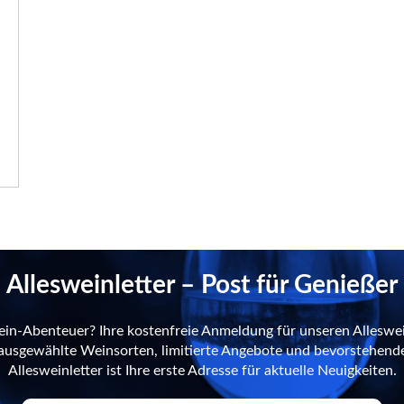
Allesweinletter – Post für Genießer
ein-Abenteuer? Ihre kostenfreie Anmeldung für unseren Alleswei
n ausgewählte Weinsorten, limitierte Angebote und bevorstehend
Allesweinletter ist Ihre erste Adresse für aktuelle Neuigkeiten.