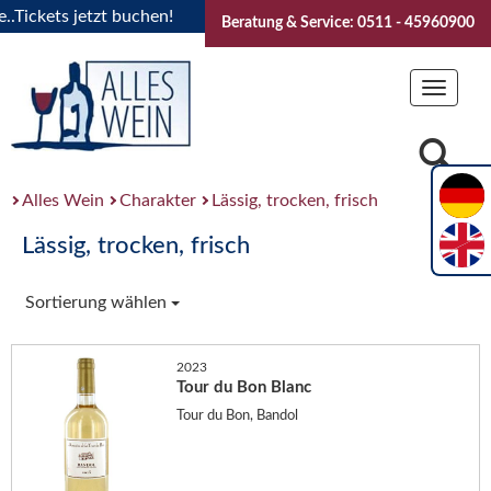
ickets jetzt buchen!
"Das Sommerfest 2026" Vive la Bourgog
Beratung & Service: 0511 - 45960900
Toggle
navigat
Alles Wein
Charakter
Lässig, trocken, frisch
Lässig, trocken, frisch
Sortierung wählen
2023
Tour du Bon Blanc
Tour du Bon, Bandol