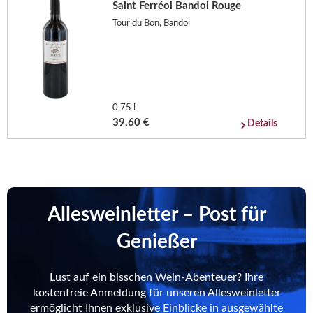
Saint Ferréol Bandol Rouge
Tour du Bon, Bandol
0,75 l
39,60 €
Details
Allesweinletter – Post für
Genießer
Lust auf ein bisschen Wein-Abenteuer? Ihre
kostenfreie Anmeldung für unseren Allesweinletter
ermöglicht Ihnen exklusive Einblicke in ausgewählte