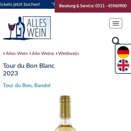
ts jetzt buchen!
"Das Sommerfest 2026" Vive la Bourgogne..
Beratung & Service: 0511 - 45960900
Toggle
navigat
Alles Wein
Alle Weine
Weißwein
Tour du Bon Blanc
2023
Tour du Bon, Bandol