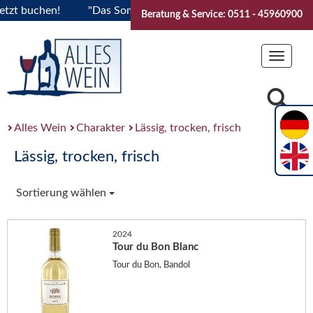
zt buchen!
"Das Sommerfest 2026" Vive la Bourgogne..Ticket
Beratung & Service: 0511 - 45960900
Toggle
navigat
Alles Wein
Charakter
Lässig, trocken, frisch
Lässig, trocken, frisch
Sortierung wählen
2024
Tour du Bon Blanc
Tour du Bon, Bandol