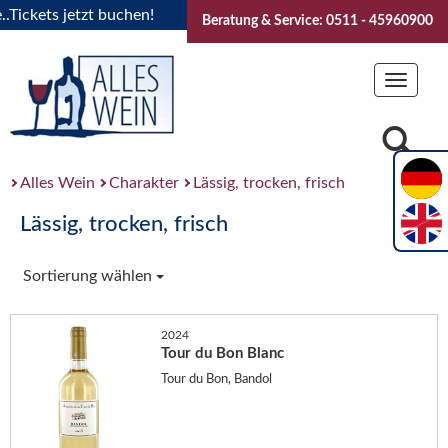
ckets jetzt buchen!
"Das Sommerfest 2026" Vive la Bourgog
Beratung & Service: 0511 - 45960900
Toggle
navigat
Alles Wein
Charakter
Lässig, trocken, frisch
Lässig, trocken, frisch
Sortierung wählen
2024
Tour du Bon Blanc
Tour du Bon, Bandol