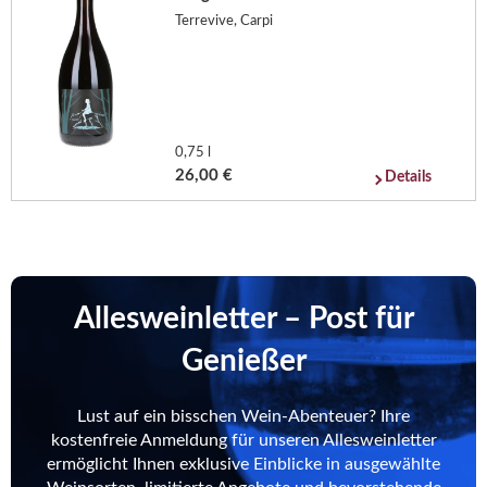
Terrevive, Carpi
0,75 l
26,00 €
Details
Allesweinletter – Post für
Genießer
Lust auf ein bisschen Wein-Abenteuer? Ihre
kostenfreie Anmeldung für unseren Allesweinletter
ermöglicht Ihnen exklusive Einblicke in ausgewählte