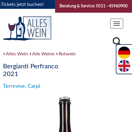
kets jetzt buchen!
"Das Sommerfest 2026" Vive la Bourgogne
Beratung & Service: 0511 - 45960900
Toggle
navigat
Alles Wein
Alle Weine
Rotwein
Bergianti Perfranco
2021
Terrevive, Carpi