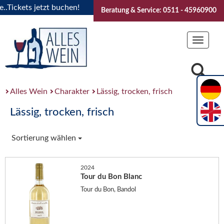
ickets jetzt buchen!
"Das Sommerfest 2026" Vive la Bourgog
Beratung & Service: 0511 - 45960900
Toggle
navigat
Alles Wein
Charakter
Lässig, trocken, frisch
Lässig, trocken, frisch
Sortierung wählen
2024
Tour du Bon Blanc
Tour du Bon, Bandol