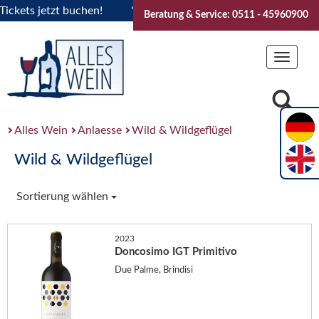
ets jetzt buchen!
"Das Sommerfest 2026" Vive la Bourgogne.
Beratung & Service: 0511 - 45960900
Toggle
navigat
Alles Wein
Anlaesse
Wild & Wildgeflügel
Wild & Wildgeflügel
Sortierung wählen
2023
Doncosimo IGT Primitivo
Due Palme, Brindisi