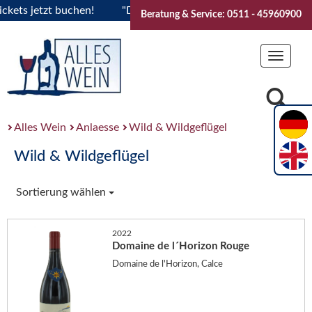
s jetzt buchen!
"Das Sommerfest 2026" Vive la Bourgogne..
Beratung & Service: 0511 - 45960900
Toggle
navigat
Alles Wein
Anlaesse
Wild & Wildgeflügel
Wild & Wildgeflügel
Sortierung wählen
2022
Domaine de l´Horizon Rouge
Domaine de l'Horizon, Calce