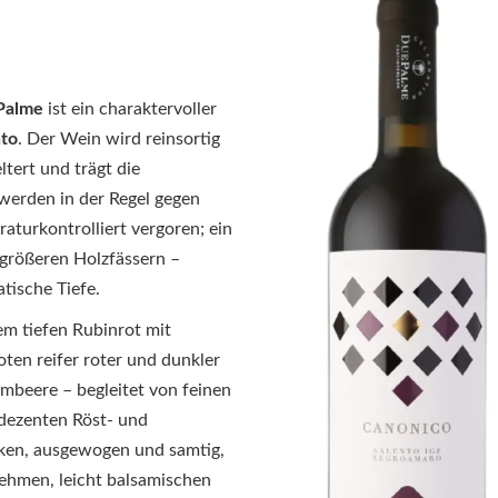
Palme
ist ein charaktervoller
nto
. Der Wein wird reinsortig
ltert und trägt die
 werden in der Regel gegen
turkontrolliert vergoren; ein
 größeren Holzfässern –
tische Tiefe.
em tiefen Rubinrot mit
oten reifer roter und dunkler
mbeere – begleitet von feinen
dezenten Röst- und
ken, ausgewogen und samtig,
ehmen, leicht balsamischen