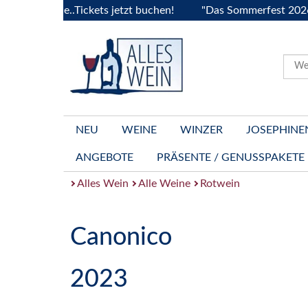
ourgogne..Tickets jetzt buchen!
"Das Sommerfest 2026" Vive
NEU
WEINE
WINZER
JOSEPHINE
ANGEBOTE
PRÄSENTE / GENUSSPAKETE
Alles Wein
Alle Weine
Rotwein
Canonico
2023