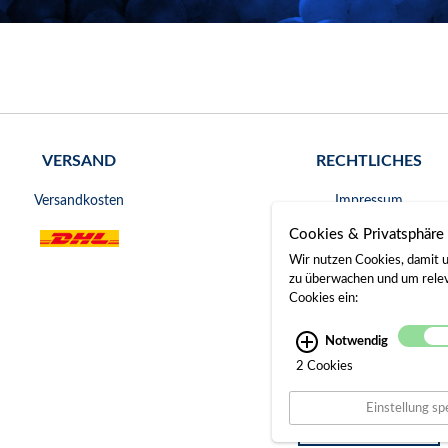
VERSAND
RECHTLICHES
Versandkosten
Impressum
Cookies & Privatsphäre
AGB
Wir nutzen Cookies, damit u
Widerrufsrecht
zu überwachen und um releva
Cookies ein:
Datenschutz
Notwendig
Bankverbindung
2 Cookies
Gerichtsstand
Einstellung sp
Widerruf erklären