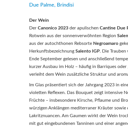
Due Palme, Brindisi
Der Wein
Der
Canonico 2023
der apulischen
Cantine Due 
Rotwein aus der sonnenverwöhnten Region
Sale
aus der autochthonen Rebsorte
Negroamaro
geke
Herkunftsbezeichnung
Salento IGP
. Die Trauben
Ende September gelesen und anschließend tempera
kurzer Ausbau im Holz – häufig in Barriques oder
verleiht dem Wein zusätzliche Struktur und aroma
Im Glas präsentiert sich der Jahrgang 2023 in ein
violetten Reflexen. Das Bouquet zeigt intensive N
Früchte – insbesondere Kirsche, Pflaume und Bro
würzigen Anklängen mediterraner Kräuter sowie 
Lakritznuancen. Am Gaumen wirkt der Wein troc
mit gut eingebundenen Tanninen und einer angen