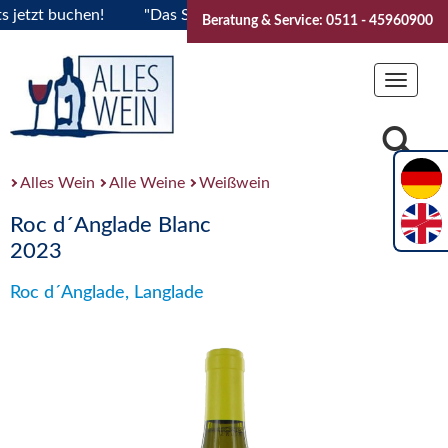
t buchen!
"Das Sommerfest 2026" Vive la Bourgogne..Ticket
Beratung & Service: 0511 - 45960900
Toggle
navigat
Alles Wein
Alle Weine
Weißwein
Roc d´Anglade Blanc
2023
Roc d´Anglade, Langlade