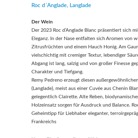
Roc d´Anglade, Langlade
Der Wein
Der 2023 Roc d’Anglade Blanc präsentiert sich mi
Eleganz. In der Nase entfalten sich Aromen von we
Zitrusfrüchten und einem Hauch Honig. Am Gaum
vielschichtig mit cremiger Textur, lebendiger Säur
Abgang ist lang, salzig und von großer Finesse g
Charakter und Tiefgang.
Remy Pedreno erzeugt diesen außergewöhnliche
(Langlade), meist aus einer Cuvée aus Chenin Bla
gelegentlich Clairette. Alte Reben, biodynamisch
Holzeinsatz sorgen für Ausdruck und Balance. Roc
Geheimtipp für Liebhaber eleganter, terroirgepr
Frankreichs