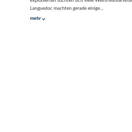
explodierten suchten sich viele Weinfreunde Alter
Languedoc machten gerade einige...
mehr