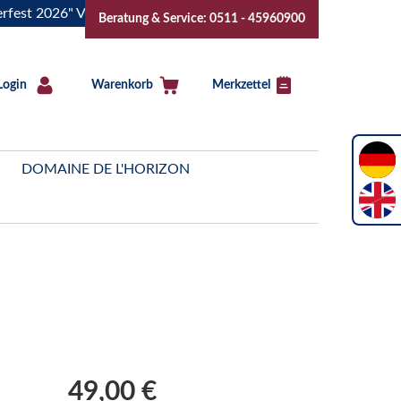
26" Vive la Bourgogne..Tickets jetzt buchen!
"Das Sommerf
Beratung & Service: 0511 - 45960900
Login
Warenkorb
Merkzettel
DOMAINE DE L'HORIZON
49,00 €