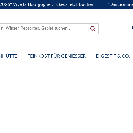
ve la Bourgogne..Tickets jetzt buchen!
"Das Sommerfest 20
NHÜTTE
FEINKOST FÜR GENIESSER
DIGESTIF & CO.