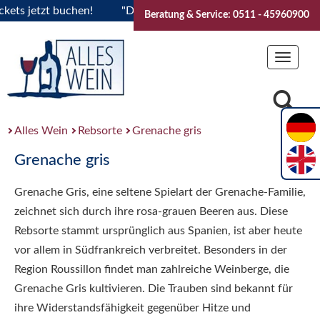
s jetzt buchen!
"Das Sommerfest 2026" Vive la Bourgogne..T
Beratung & Service: 0511 - 45960900
Toggle
navigat
Alles Wein
Rebsorte
Grenache gris
Grenache gris
Grenache Gris, eine seltene Spielart der Grenache-Familie,
zeichnet sich durch ihre rosa-grauen Beeren aus. Diese
Rebsorte stammt ursprünglich aus Spanien, ist aber heute
vor allem in Südfrankreich verbreitet. Besonders in der
Region Roussillon findet man zahlreiche Weinberge, die
Grenache Gris kultivieren. Die Trauben sind bekannt für
ihre Widerstandsfähigkeit gegenüber Hitze und