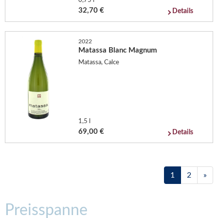
0,75 l
32,70 €
Details
2022
Matassa Blanc Magnum
Matassa, Calce
1,5 l
69,00 €
Details
1
2
»
Preisspanne