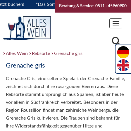
t buchen!
"Das Sommerfest 2026" Vive la Bourgogne..Ticket
Beratung & Service: 0511 - 45960900
Toggle
navigat
Alles Wein
Rebsorte
Grenache gris
Grenache gris
Grenache Gris, eine seltene Spielart der Grenache-Familie,
zeichnet sich durch ihre rosa-grauen Beeren aus. Diese
Rebsorte stammt ursprünglich aus Spanien, ist aber heute
vor allem in Südfrankreich verbreitet. Besonders in der
Region Roussillon findet man zahlreiche Weinberge, die
Grenache Gris kultivieren. Die Trauben sind bekannt für
ihre Widerstandsfähigkeit gegenüber Hitze und