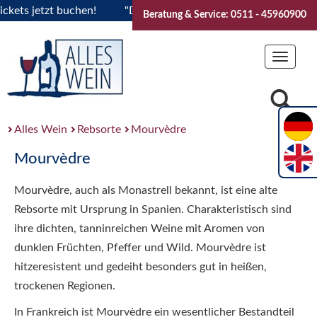
ts jetzt buchen!
"Das Sommerfest 2026" Vive la Bourgogne..
Beratung & Service: 0511 - 45960900
Toggle
navigat
Alles Wein
Rebsorte
Mourvèdre
Mourvèdre
Mourvèdre, auch als Monastrell bekannt, ist eine alte
Rebsorte mit Ursprung in Spanien. Charakteristisch sind
ihre dichten, tanninreichen Weine mit Aromen von
dunklen Früchten, Pfeffer und Wild. Mourvèdre ist
hitzeresistent und gedeiht besonders gut in heißen,
trockenen Regionen.
In Frankreich ist Mourvèdre ein wesentlicher Bestandteil