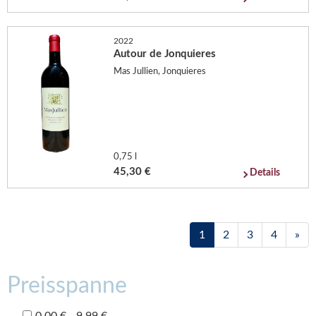
2022
Autour de Jonquieres
Mas Jullien, Jonquieres
0,75 l
45,30 €
Details
1
2
3
4
»
Preisspanne
0,00 € - 9,99 €