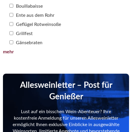
Bouillabaisse
Ente aus dem Rohr
Geflügel Rotweinsoße
Grillfest
Gänsebraten
mehr
Allesweinletter – Post für
Genießer
Lust auf ein bisschen Wein-Abenteuer? Ihre
kostenfreie Anmeldung für unseren Allesweinletter
ermöglicht Ihnen exklusive Einblicke in ausgewählte
Weinsorten, limitierte Angebote und bevorstehende