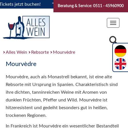
ets jetzt buchen!
"Das Sommerfest 2026" Vive la Bourgogne
Beratung & Service: 0511 - 45960900
Toggle
navigat
Alles Wein
Rebsorte
Mourvèdre
Mourvèdre
Mourvèdre, auch als Monastrell bekannt, ist eine alte
Rebsorte mit Ursprung in Spanien. Charakteristisch sind
ihre dichten, tanninreichen Weine mit Aromen von
dunklen Früchten, Pfeffer und Wild. Mourvèdre ist
hitzeresistent und gedeiht besonders gut in heißen,
trockenen Regionen.
In Frankreich ist Mourvèdre ein wesentlicher Bestandteil