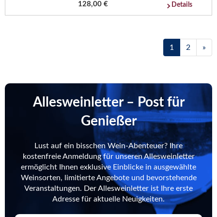
128,00 €
Details
1
2
»
Allesweinletter – Post für
Genießer
Lust auf ein bisschen Wein-Abenteuer? Ihre
kostenfreie Anmeldung für unseren Allesweinletter
ermöglicht Ihnen exklusive Einblicke in ausgewählte
Weinsorten, limitierte Angebote und bevorstehende
Veranstaltungen. Der Allesweinletter ist Ihre erste
Adresse für aktuelle Neuigkeiten.