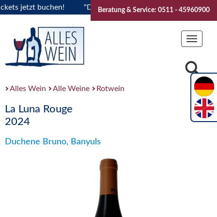
s jetzt buchen!
"Das Sommerfest 2026" Vive la Bourgogne..T
Beratung & Service: 0511 - 45960900
Toggle
navigat
Alles Wein
Alle Weine
Rotwein
La Luna Rouge
2024
Duchene Bruno, Banyuls