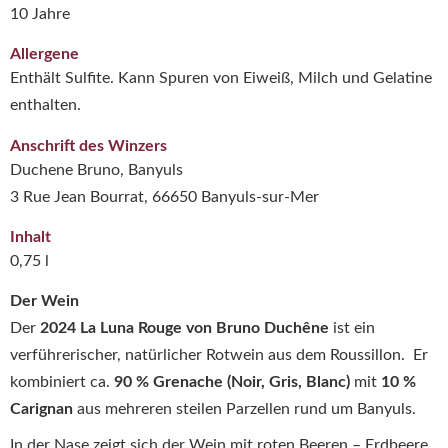
10 Jahre
Allergene
Enthält Sulfite. Kann Spuren von Eiweiß, Milch und Gelatine
enthalten.
Anschrift des Winzers
Duchene Bruno, Banyuls
3 Rue Jean Bourrat, 66650 Banyuls-sur-Mer
Inhalt
0,75 l
Der Wein
Der
2024 La Luna Rouge von Bruno Duchêne
ist ein
verführerischer, natürlicher Rotwein aus dem Roussillon. Er
kombiniert ca.
90 % Grenache (Noir, Gris, Blanc)
mit
10 %
Carignan
aus mehreren steilen Parzellen rund um Banyuls.
In der Nase zeigt sich der Wein mit roten Beeren – Erdbeere,