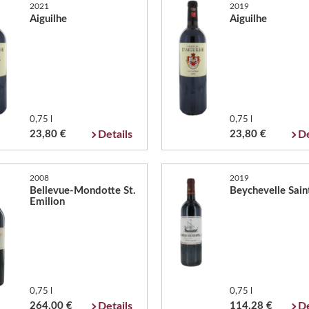
2021
2019
Aiguilhe
Aiguilhe
0,75 l
0,75 l
23,80 €
Details
23,80 €
De
2008
2019
Bellevue-Mondotte St.
Beychevelle Saint
Emilion
0,75 l
0,75 l
264,00 €
Details
114,28 €
De