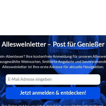
Allesweinletter – Post für Genießer
ein-Abenteuer? Ihre kostenfreie Anmeldung für unseren Alleswei
n ausgewählte Weinsorten, limitierte Angebote und bevorstehend
Allesweinletter ist Ihre erste Adresse für aktuelle Neuigkeiten.
Jetzt anmelden & entdecken!