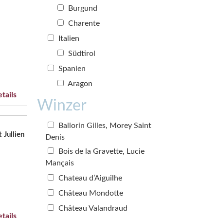
Burgund
Charente
Italien
Südtirol
Spanien
Aragon
tails
Winzer
Ballorin Gilles, Morey Saint
 Jullien
Denis
Bois de la Gravette, Lucie
Mançais
Chateau d’Aiguilhe
Château Mondotte
Château Valandraud
tails