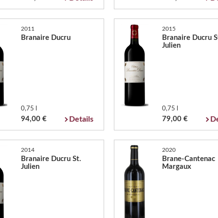
2011
2015
Branaire Ducru
Branaire Ducru S
Julien
0,75 l
0,75 l
94,00 €
Details
79,00 €
De
2014
2020
Branaire Ducru St.
Brane-Cantenac
Julien
Margaux