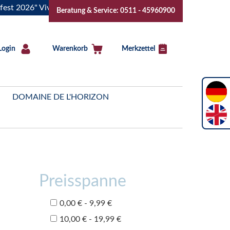
26" Vive la Bourgogne..Tickets jetzt buchen!
"Das Sommerf
Beratung & Service: 0511 - 45960900
Login
Warenkorb
Merkzettel
DOMAINE DE L'HORIZON
Preisspanne
0,00 € - 9,99 €
10,00 € - 19,99 €