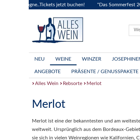
 Bourgogne..Tickets jetzt buchen!
"Das Sommerfest 2026" Vi
NEU
WEINE
WINZER
JOSEPHINE
ANGEBOTE
PRÄSENTE / GENUSSPAKETE
Alles Wein
Rebsorte
Merlot
Merlot
Merlot ist eine der bekanntesten und am weitest
weltweit. Ursprünglich aus dem Bordeaux-Gebiet
sie sich in vielen Weinregionen wie Kalifornien, Ch