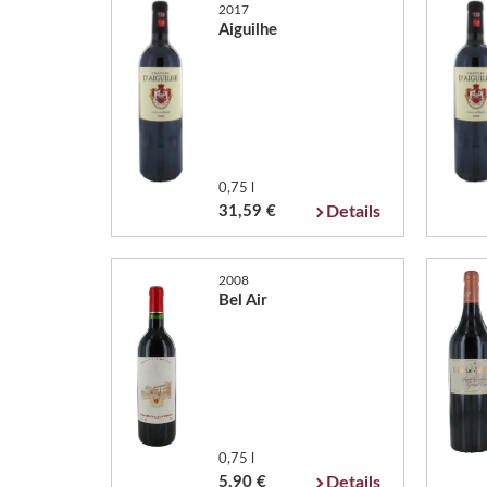
2017
Aiguilhe
0,75 l
31,59 €
Details
2008
Bel Air
0,75 l
5,90 €
Details