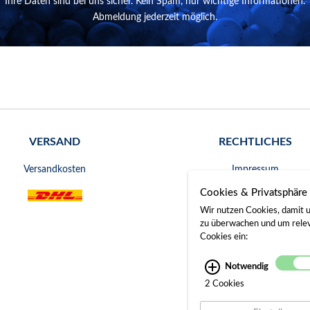
Ihre Daten sind bei uns sicher. Kein Spam, nur wichtige Informationen.
Abmeldung jederzeit möglich.
VERSAND
RECHTLICHES
Versandkosten
Impressum
Cookies & Privatsphäre
AGB
Wir nutzen Cookies, damit u
Widerrufsrecht
zu überwachen und um releva
Cookies ein:
Datenschutz
Notwendig
Bankverbindung
2 Cookies
Gerichtsstand