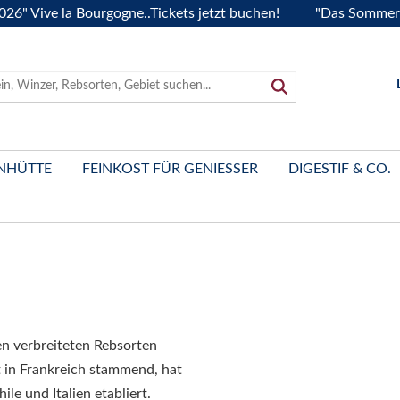
ve la Bourgogne..Tickets jetzt buchen!
"Das Sommerfest 20
NHÜTTE
FEINKOST FÜR GENIESSER
DIGESTIF & CO.
en verbreiteten Rebsorten
 in Frankreich stammend, hat
ile und Italien etabliert.