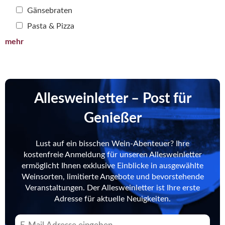
Gänsebraten
Pasta & Pizza
mehr
Allesweinletter – Post für
Genießer
Lust auf ein bisschen Wein-Abenteuer? Ihre
kostenfreie Anmeldung für unseren Allesweinletter
ermöglicht Ihnen exklusive Einblicke in ausgewählte
Weinsorten, limitierte Angebote und bevorstehende
Veranstaltungen. Der Allesweinletter ist Ihre erste
Adresse für aktuelle Neuigkeiten.