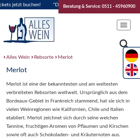
s jetzt buchen!
"Das Sommerfest 2026" Vive la Bourgogne..
Beratung & Service: 0511 - 45960900
Toggle
navigat
Alles Wein
Rebsorte
Merlot
Merlot
Merlot ist eine der bekanntesten und am weitesten
verbreiteten Rebsorten weltweit. Ursprünglich aus dem
Bordeaux-Gebiet in Frankreich stammend, hat sie sich in
vielen Weinregionen wie Kalifornien, Chile und Italien
etabliert. Merlot zeichnet sich durch seine weichen
Tannine, fruchtigen Aromen von Pflaumen und Kirschen
sowie oft auch Schokoladen- und Kräuternoten aus.