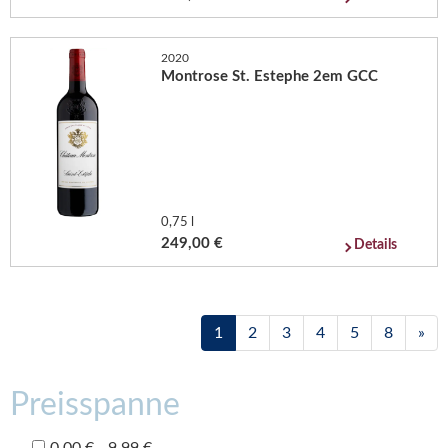
2020
Montrose St. Estephe 2em GCC
0,75 l
249,00 €
Details
1
2
3
4
5
8
»
Preisspanne
0,00 € - 9,99 €