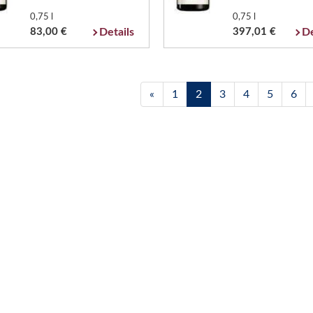
0,75 l
0,75 l
83,00 €
Details
397,01 €
De
«
1
2
3
4
5
6