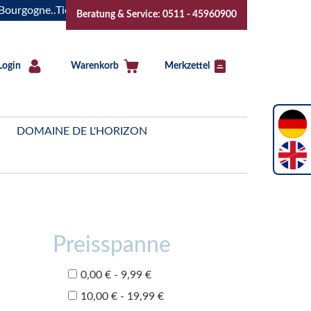
gne..Tickets jetzt buchen!
"Das Sommerfest 2026" Vive la B
Beratung & Service: 0511 - 45960900
Login
Warenkorb
Merkzettel
DOMAINE DE L'HORIZON
Preisspanne
0,00 € - 9,99 €
10,00 € - 19,99 €