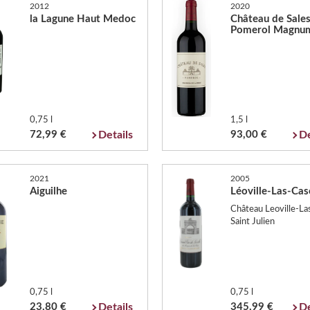
2012
2020
la Lagune Haut Medoc
Château de Sale
Pomerol Magnu
0,75 l
1,5 l
72,99 €
Details
93,00 €
De
2021
2005
Aiguilhe
Léoville-Las-Cas
Château Leoville-La
Saint Julien
0,75 l
0,75 l
23,80 €
Details
345,99 €
De