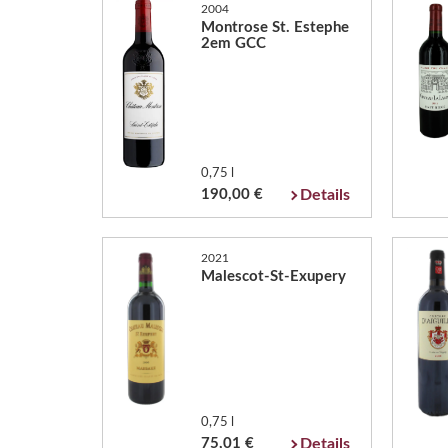
2004
Montrose St. Estephe
2em GCC
0,75 l
190,00 €
Details
2021
Malescot-St-Exupery
0,75 l
75,01 €
Details