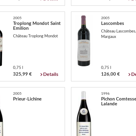
2005
2005
Troplong Mondot Saint
Lascombes
Emilion
Château Lascombes
Château Troplong Mondot
Margaux
0,75 l
0,75 l
325,99 €
Details
126,00 €
De
2005
1996
Prieur-Lichine
Pichon Comtesse
Lalande