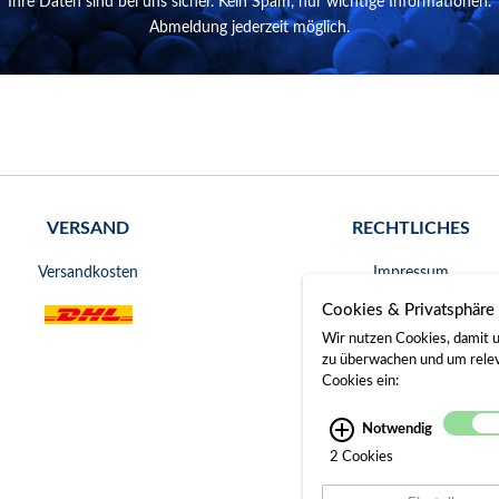
Ihre Daten sind bei uns sicher. Kein Spam, nur wichtige Informationen.
Abmeldung jederzeit möglich.
VERSAND
RECHTLICHES
Versandkosten
Impressum
Cookies & Privatsphäre
AGB
Wir nutzen Cookies, damit u
Widerrufsrecht
zu überwachen und um releva
Cookies ein:
Datenschutz
Notwendig
Bankverbindung
2 Cookies
Gerichtsstand