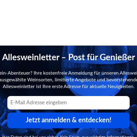
Allesweinletter – Post für Genießer
ein-Abenteuer? Ihre kostenfreie Anmeldung für unseren Alleswei
n ausgewählte Weinsorten, limitierte Angebote und bevorstehend
Allesweinletter ist Ihre erste Adresse für aktuelle Neuigkeiten.
Jetzt anmelden & entdecken!