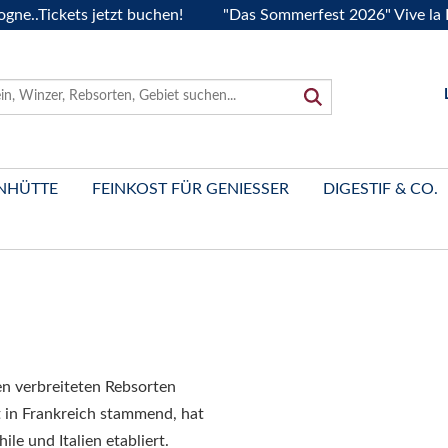
ickets jetzt buchen!
"Das Sommerfest 2026" Vive la Bourgo
NHÜTTE
FEINKOST FÜR GENIESSER
DIGESTIF & CO.
en verbreiteten Rebsorten
 in Frankreich stammend, hat
ile und Italien etabliert.