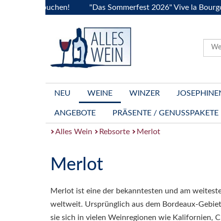
 jetzt buchen!
"Das Sommerfest 2026" Vive la Bourgogne..T
NEU
WEINE
WINZER
JOSEPHINE
ANGEBOTE
PRÄSENTE / GENUSSPAKETE
Alles Wein
Rebsorte
Merlot
Merlot
Merlot ist eine der bekanntesten und am weitest
weltweit. Ursprünglich aus dem Bordeaux-Gebiet
sie sich in vielen Weinregionen wie Kalifornien, Ch