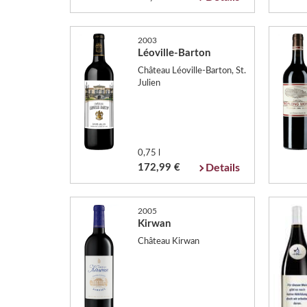
2003
Léoville-Barton
Château Léoville-Barton, St.
Julien
0,75 l
172,99 €
Details
2005
Kirwan
Château Kirwan