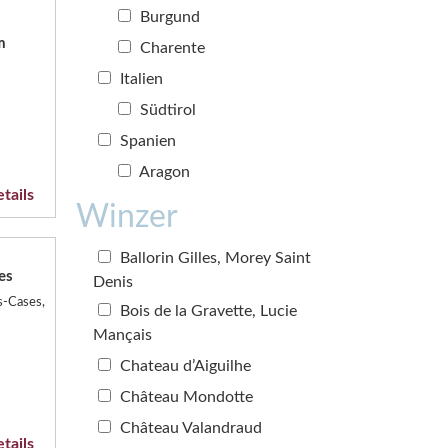
Burgund
s
m
Charente
Italien
Südtirol
Spanien
Aragon
tails
Winzer
Ballorin Gilles, Morey Saint
es
Denis
s-Cases,
Bois de la Gravette, Lucie
Mançais
Chateau d’Aiguilhe
Château Mondotte
Château Valandraud
tails