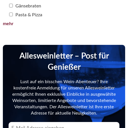
Gänsebraten
Pasta & Pizza
mehr
Allesweinletter – Post für
Genießer
Lust auf ein bisschen Wein-Abenteuer? Ihre
kostenfreie Anmeldung für unseren Allesweinletter
ermöglicht Ihnen exklusive Einblicke in ausgewählte
Weinsorten, limitierte Angebote und bevorstehende
Veranstaltungen. Der Allesweinletter ist Ihre erste
Adresse für aktuelle Neuigkeiten.