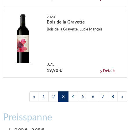
2020
Bois de la Gravette
Bois de la Gravette, Lucie Mançais
0,75 l
19,90 €
Details
«
1
2
3
4
5
6
7
8
»
Preisspanne
0,00 € - 9,99 €