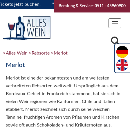
ts jetzt buchen!
"Das Sommerfest 2026" Vive la Bourgogne.
Beratung & Service: 0511 - 45960900
Toggle
navigat
Alles Wein
Rebsorte
Merlot
Merlot
Merlot ist eine der bekanntesten und am weitesten
verbreiteten Rebsorten weltweit. Ursprünglich aus dem
Bordeaux-Gebiet in Frankreich stammend, hat sie sich in
vielen Weinregionen wie Kalifornien, Chile und Italien
etabliert. Merlot zeichnet sich durch seine weichen
Tannine, fruchtigen Aromen von Pflaumen und Kirschen
sowie oft auch Schokoladen- und Kräuternoten aus.