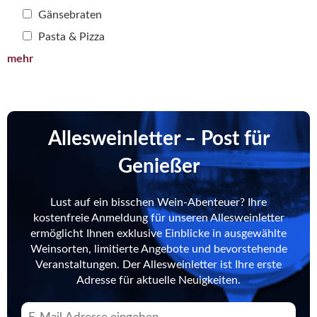
Gänsebraten
Pasta & Pizza
mehr
Allesweinletter – Post für
Genießer
Lust auf ein bisschen Wein-Abenteuer? Ihre
kostenfreie Anmeldung für unseren Allesweinletter
ermöglicht Ihnen exklusive Einblicke in ausgewählte
Weinsorten, limitierte Angebote und bevorstehende
Veranstaltungen. Der Allesweinletter ist Ihre erste
Adresse für aktuelle Neuigkeiten.