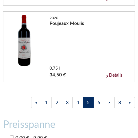
2020
Poujeaux Moulis
0,75 l
34,50 €
Details
«
1
2
3
4
5
6
7
8
»
Preisspanne
0,00 € - 9,99 €