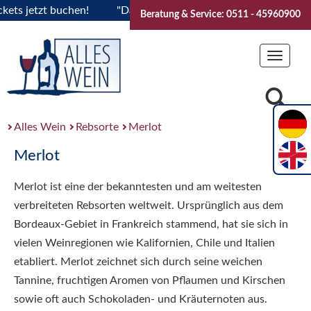
 jetzt buchen!
"Das Sommerfest 2026" Vive la Bourgogne..T
Beratung & Service: 0511 - 45960900
Toggle
navigat
Alles Wein
Rebsorte
Merlot
Merlot
Merlot ist eine der bekanntesten und am weitesten
verbreiteten Rebsorten weltweit. Ursprünglich aus dem
Bordeaux-Gebiet in Frankreich stammend, hat sie sich in
vielen Weinregionen wie Kalifornien, Chile und Italien
etabliert. Merlot zeichnet sich durch seine weichen
Tannine, fruchtigen Aromen von Pflaumen und Kirschen
sowie oft auch Schokoladen- und Kräuternoten aus.