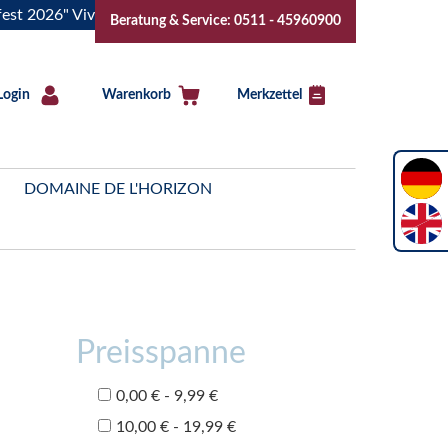
6" Vive la Bourgogne..Tickets jetzt buchen!
"Das Sommerfe
Beratung & Service: 0511 - 45960900
Login
Warenkorb
Merkzettel
DOMAINE DE L'HORIZON
Preisspanne
0,00 € - 9,99 €
10,00 € - 19,99 €