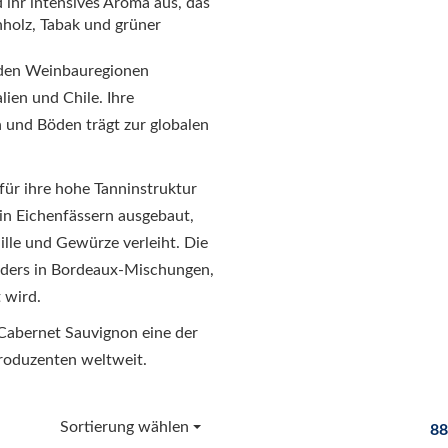
 ihr intensives Aroma aus, das
holz, Tabak und grüner
nden Weinbauregionen
lien und Chile. Ihre
 und Böden trägt zur globalen
ür ihre hohe Tanninstruktur
 in Eichenfässern ausgebaut,
lle und Gewürze verleiht. Die
nders in Bordeaux-Mischungen,
 wird.
t Cabernet Sauvignon eine der
roduzenten weltweit.
Sortierung wählen
88