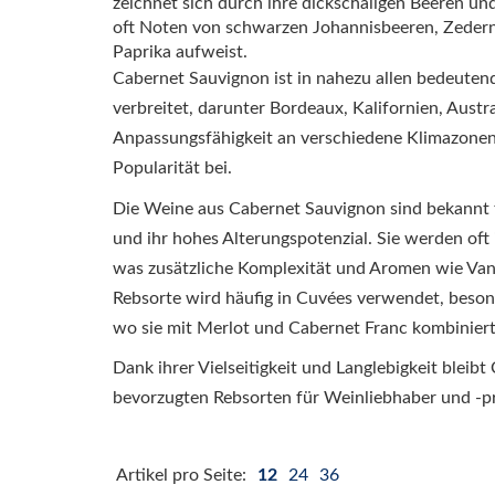
zeichnet sich durch ihre dickschaligen Beeren und
oft Noten von schwarzen Johannisbeeren, Zedern
Paprika aufweist.
Cabernet Sauvignon ist in nahezu allen bedeute
verbreitet, darunter Bordeaux, Kalifornien, Austra
Anpassungsfähigkeit an verschiedene Klimazonen
Popularität bei.
Die Weine aus Cabernet Sauvignon sind bekannt f
und ihr hohes Alterungspotenzial. Sie werden oft
was zusätzliche Komplexität und Aromen wie Vani
Rebsorte wird häufig in Cuvées verwendet, beso
wo sie mit Merlot und Cabernet Franc kombiniert
Dank ihrer Vielseitigkeit und Langlebigkeit bleib
bevorzugten Rebsorten für Weinliebhaber und -p
Artikel pro Seite:
12
24
36