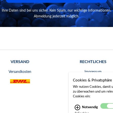
Ihre Daten sind bei uns sicher. Kein Spam, nur wichtige Informationen.
Abmeldung jederzeit möglich.
VERSAND
RECHTLICHES
Versandkosten
Impressum
Cookies & Privatsphäre
AGB
Wir nutzen Cookies, damit u
Widerrufsrecht
zu überwachen und um releva
Cookies ein:
Datenschutz
Notwendig
Bankverbindung