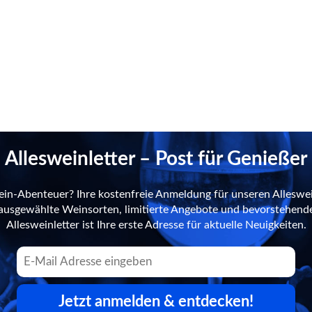
Allesweinletter – Post für Genießer
ein-Abenteuer? Ihre kostenfreie Anmeldung für unseren Alleswei
n ausgewählte Weinsorten, limitierte Angebote und bevorstehend
Allesweinletter ist Ihre erste Adresse für aktuelle Neuigkeiten.
Jetzt anmelden & entdecken!