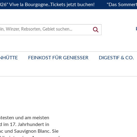
ve la Bourgogne..Tickets jetzt buchen!
"Das Sommerfest 202
NHÜTTE
FEINKOST FÜR GENIESSER
DIGESTIF & CO.
ntesten und am meisten
 im 17. Jahrhundert in
c und Sauvignon Blanc. Sie