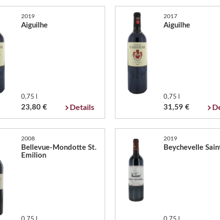
2019
2017
Aiguilhe
Aiguilhe
0,75 l
0,75 l
23,80 €
Details
31,59 €
De
2008
2019
Bellevue-Mondotte St.
Beychevelle Saint
Emilion
0,75 l
0,75 l