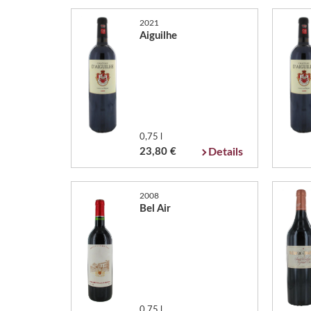
2021
Aiguilhe
0,75 l
23,80 €
Details
2008
Bel Air
0,75 l