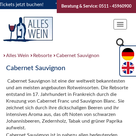
ts jetzt buchen!
"Das Sommerfest 2026" Vive la Bourgogne.
Beratung & Service: 0511 - 45960900
Toggle
navigat
Alles Wein
Rebsorte
Cabernet Sauvignon
Cabernet Sauvignon
Cabernet Sauvignon ist eine der weltweit bekanntesten
und am meisten angebauten Rotweinsorten. Die Rebsorte
entstand im 17. Jahrhundert in Frankreich durch die
Kreuzung von Cabernet Franc und Sauvignon Blanc. Sie
zeichnet sich durch ihre dickschaligen Beeren und ihr
intensives Aroma aus, das oft Noten von schwarzen
Johannisbeeren, Zedernholz, Tabak und grüner Paprika
aufweist.
Cabernet Sauvignon ist in nahezu allen bedeutenden