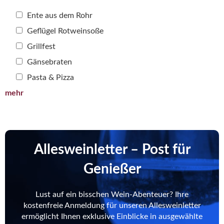
Ente aus dem Rohr
Geflügel Rotweinsoße
Grillfest
Gänsebraten
Pasta & Pizza
mehr
Allesweinletter – Post für
Genießer
Lust auf ein bisschen Wein-Abenteuer? Ihre
kostenfreie Anmeldung für unseren Allesweinletter
ermöglicht Ihnen exklusive Einblicke in ausgewählte