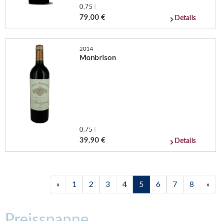
0,75 l
79,00 €
Details
2014
Monbrison
0,75 l
39,90 €
Details
«
1
2
3
4
5
6
7
8
»
Preisspanne