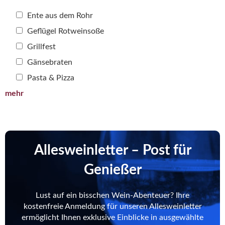
Ente aus dem Rohr
Geflügel Rotweinsoße
Grillfest
Gänsebraten
Pasta & Pizza
mehr
Allesweinletter – Post für
Genießer
Lust auf ein bisschen Wein-Abenteuer? Ihre
kostenfreie Anmeldung für unseren Allesweinletter
ermöglicht Ihnen exklusive Einblicke in ausgewählte