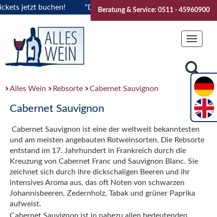
s jetzt buchen!
"Das Sommerfest 2026" Vive la Bourgogne..
Beratung & Service: 0511 - 45960900
Toggle
navigat
Alles Wein
Rebsorte
Cabernet Sauvignon
Cabernet Sauvignon
Cabernet Sauvignon ist eine der weltweit bekanntesten
und am meisten angebauten Rotweinsorten. Die Rebsorte
entstand im 17. Jahrhundert in Frankreich durch die
Kreuzung von Cabernet Franc und Sauvignon Blanc. Sie
zeichnet sich durch ihre dickschaligen Beeren und ihr
intensives Aroma aus, das oft Noten von schwarzen
Johannisbeeren, Zedernholz, Tabak und grüner Paprika
aufweist.
Cabernet Sauvignon ist in nahezu allen bedeutenden