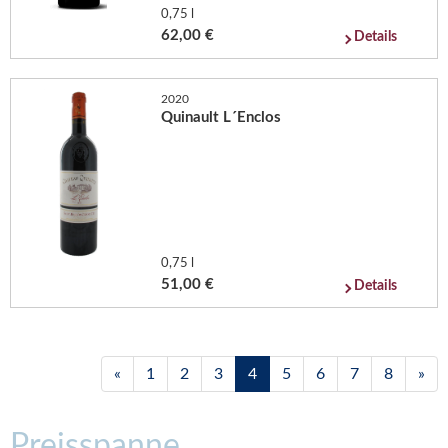
0,75 l
62,00 €
Details
2020
Quinault L´Enclos
0,75 l
51,00 €
Details
«
1
2
3
4
5
6
7
8
»
Preisspanne