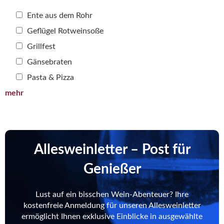
Ente aus dem Rohr
Geflügel Rotweinsoße
Grillfest
Gänsebraten
Pasta & Pizza
mehr
Allesweinletter – Post für
Genießer
Lust auf ein bisschen Wein-Abenteuer? Ihre
kostenfreie Anmeldung für unseren Allesweinletter
ermöglicht Ihnen exklusive Einblicke in ausgewählte