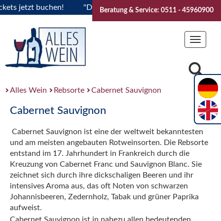
 jetzt buchen!
"Das Sommerfest 2026" Vive la Bourgogne..T
Beratung & Service: 0511 - 45960900
Toggle
navigat
Alles Wein
Rebsorte
Cabernet Sauvignon
Cabernet Sauvignon
Cabernet Sauvignon ist eine der weltweit bekanntesten
und am meisten angebauten Rotweinsorten. Die Rebsorte
entstand im 17. Jahrhundert in Frankreich durch die
Kreuzung von Cabernet Franc und Sauvignon Blanc. Sie
zeichnet sich durch ihre dickschaligen Beeren und ihr
intensives Aroma aus, das oft Noten von schwarzen
Johannisbeeren, Zedernholz, Tabak und grüner Paprika
aufweist.
Cabernet Sauvignon ist in nahezu allen bedeutenden