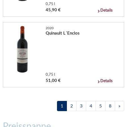
0,75 l
45,90 €
Details
2020
Quinault L´Enclos
0,75 l
51,00 €
Details
1
2
3
4
5
8
»
Preisspanne