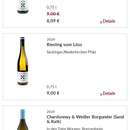
0,75 l
9,00 €
8,09 €
Details
2024
Riesling vom Löss
Seckinger,Niederkirchen Pfalz
0,75 l
9,00 €
Details
2024
Chardonnay & Weißer Burgunder (Sand
& Kalk)
In den Zehn Morgen, Bretzenheim