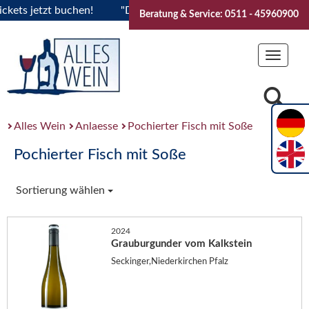
s jetzt buchen!
"Das Sommerfest 2026" Vive la Bourgogne..
Beratung & Service: 0511 - 45960900
Toggle
navigat
Alles Wein
Anlaesse
Pochierter Fisch mit Soße
Pochierter Fisch mit Soße
Sortierung wählen
2024
Grauburgunder vom Kalkstein
Seckinger,Niederkirchen Pfalz