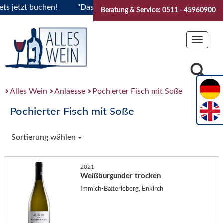
etzt buchen!
"Das Sommerfest 2026" Vive la Bourgogne..Tic
Beratung & Service: 0511 - 45960900
Toggle
navigat
Alles Wein
Anlaesse
Pochierter Fisch mit Soße
Pochierter Fisch mit Soße
Sortierung wählen
2021
Weißburgunder trocken
Immich-Batterieberg, Enkirch