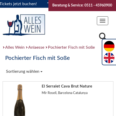
ets jetzt buchen!
"Das Sommerfest 2026" Vive la Bourgogne
Beratung & Service: 0511 - 45960900
Toggle
navigat
Alles Wein
Anlaesse
Pochierter Fisch mit Soße
Pochierter Fisch mit Soße
Sortierung wählen
El Serralet Cava Brut Nature
Mir Rosell, Barcelona Catalunya