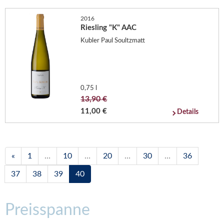
2016
Riesling "K" AAC
Kubler Paul Soultzmatt
0,75 l
13,90 €
11,00 €
Details
«
1
…
10
…
20
…
30
…
36
37
38
39
40
Preisspanne