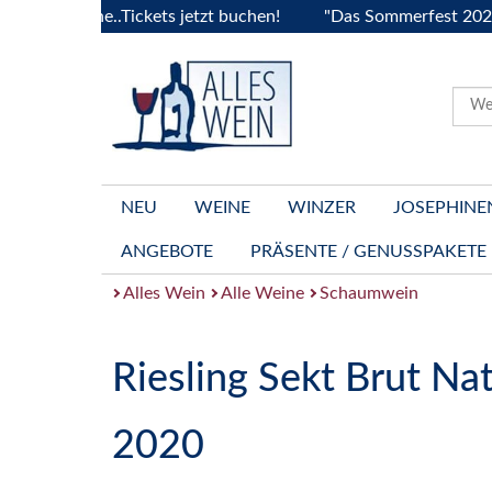
rgogne..Tickets jetzt buchen!
"Das Sommerfest 2026" Vive 
NEU
WEINE
WINZER
JOSEPHINE
ANGEBOTE
PRÄSENTE / GENUSSPAKETE
Alles Wein
Alle Weine
Schaumwein
Riesling Sekt Brut Na
2020