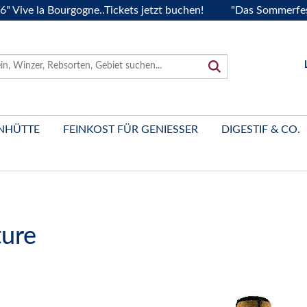
la Bourgogne..Tickets jetzt buchen!
"Das Sommerfest 2026" 
NHÜTTE
FEINKOST FÜR GENIESSER
DIGESTIF & CO.
ture