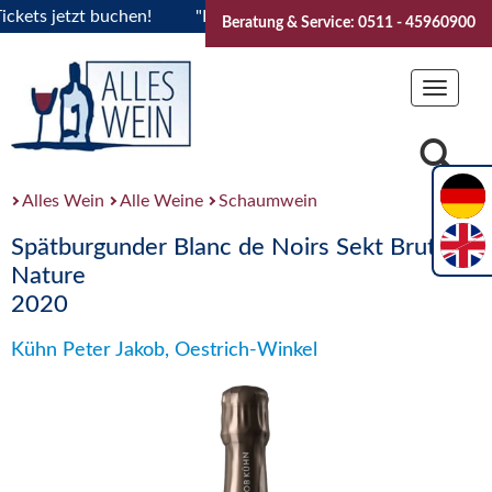
s jetzt buchen!
"Das Sommerfest 2026" Vive la Bourgogne..
Beratung & Service: 0511 - 45960900
Toggle
navigat
Alles Wein
Alle Weine
Schaumwein
Spätburgunder Blanc de Noirs Sekt Brut
Nature
2020
Kühn Peter Jakob, Oestrich-Winkel