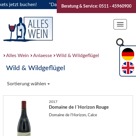
jetzt buchen!
"Das Sommerfest 2026" Vive la Bourgogne..Ti
Beratung & Service: 0511 - 45960900
Toggle
navigat
Alles Wein
Anlaesse
Wild & Wildgeflügel
Wild & Wildgeflügel
Sortierung wählen
2017
Domaine de l´Horizon Rouge
Domaine de l'Horizon, Calce