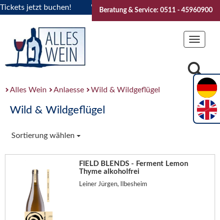
ets jetzt buchen!
"Das Sommerfest 2026" Vive la Bourgogne
Beratung & Service: 0511 - 45960900
Toggle
navigat
Alles Wein
Anlaesse
Wild & Wildgeflügel
Wild & Wildgeflügel
Sortierung wählen
FIELD BLENDS - Ferment Lemon
Thyme alkoholfrei
Leiner Jürgen, Ilbesheim