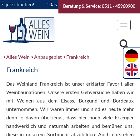
zt buchen!
"Das Sommerfest 2026" Vive la Bourgogne..Ticke
Beratung & Service: 0511 - 45960900
Toggle
navigat
Alles Wein
Anbaugebiet
Frankreich
Frankreich
Das Weinland Frankreich ist unser erklärter Favorit aller
Weinbaunationen. Unsere ersten Gehversuche haben wir
mit Weinen aus dem Elsass, Burgund und Bordeaux
unternommen. Wir waren immer und sind es heute mehr
denn je davon überzeugt, dass hier noch viele Erzeuger
handwerklich und naturnah arbeiten und bemühen uns,
diese in unserem Sortiment abzubilden. Auch entstehen