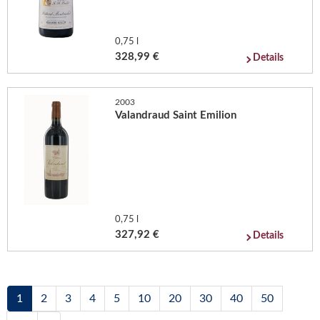
0,75 l
328,99 €
Details
2003
Valandraud Saint Emilion
0,75 l
327,92 €
Details
1
2
3
4
5
10
20
30
40
50