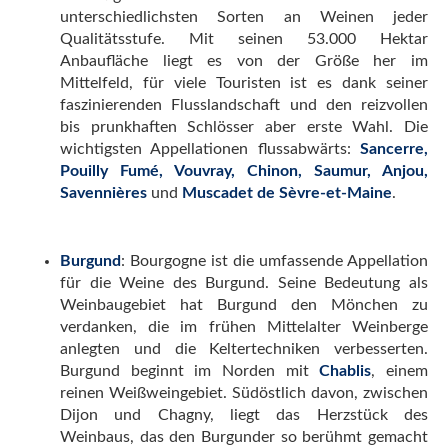
unterschiedlichsten Sorten an Weinen jeder
Qualitätsstufe. Mit seinen 53.000 Hektar
Anbaufläche liegt es von der Größe her im
Mittelfeld, für viele Touristen ist es dank seiner
faszinierenden Flusslandschaft und den reizvollen
bis prunkhaften Schlösser aber erste Wahl. Die
wichtigsten Appellationen flussabwärts:
Sancerre,
Pouilly Fumé, Vouvray, Chinon, Saumur, Anjou,
Savennières
und
Muscadet de Sèvre-et-Maine
.
Burgund
: Bourgogne ist die umfassende Appellation
für die Weine des Burgund. Seine Bedeutung als
Weinbaugebiet hat Burgund den Mönchen zu
verdanken, die im frühen Mittelalter Weinberge
anlegten und die Keltertechniken verbesserten.
Burgund beginnt im Norden mit
Chablis
, einem
reinen Weißweingebiet. Südöstlich davon, zwischen
Dijon und Chagny, liegt das Herzstück des
Weinbaus, das den Burgunder so berühmt gemacht