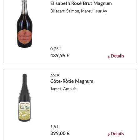
Elisabeth Rosé Brut Magnum
Billecart-Salmon, Mareuil-sur Ay
0,75 l
439,99 €
Details
2019
Côte-Rôtie Magnum
Jamet, Ampuis
1,5 l
399,00 €
Details