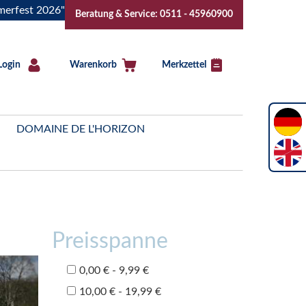
026" Vive la Bourgogne..Tickets jetzt buchen!
"Das Sommerf
Beratung & Service: 0511 - 45960900
Login
Warenkorb
Merkzettel
DOMAINE DE L'HORIZON
Preisspanne
0,00 € - 9,99 €
10,00 € - 19,99 €