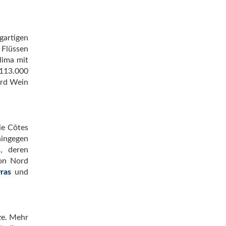
gartigen
 Flüssen
lima mit
 113.000
ird Wein
ie Côtes
ingegen
, deren
von Nord
yras
und
ze. Mehr