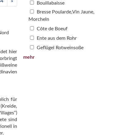
54
»
Bouillabaisse
Bresse Poularde,Vin Jaune,
Morcheln
Côte de Boeuf
 Nord
Ente aus dem Rohr
Geflügel Rotweinsoße
det hier
mehr
orbringt
eißweine
dinavien
lich für
(Kreide,
llages“)
ete sind
onell in
r.