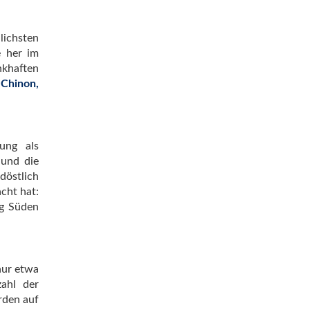
lichsten
e her im
unkhaften
 Chinon,
ung als
 und die
döstlich
cht hat:
ng Süden
nur etwa
zahl der
rden auf