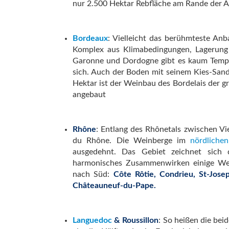
nur 2.500 Hektar Rebfläche am Rande der Al
Bordeaux
: Vielleicht das berühmteste An
Komplex aus Klimabedingungen, Lagerung
Garonne und Dordogne gibt es kaum Temper
sich. Auch der Boden mit seinem Kies-San
Hektar ist der Weinbau des Bordelais der 
angebaut
Rhône
: Entlang des Rhônetals zwischen Vi
du Rhône. Die Weinberge im
nördlichen
ausgedehnt. Das Gebiet zeichnet sich 
harmonisches Zusammenwirken einige Welt
nach Süd:
Côte Rôtie, Condrieu, St-Jos
Châteauneuf-du-Pape.
Languedoc
&
Roussillon
: So heißen die bei