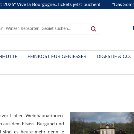
ive la Bourgogne..Tickets jetzt buchen!
"Das Sommerfest 2
NHÜTTE
FEINKOST FÜR GENIESSER
DIGESTIF & CO.
avorit aller Weinbaunationen.
n aus dem Elsass, Burgund und
sind es heute mehr denn je