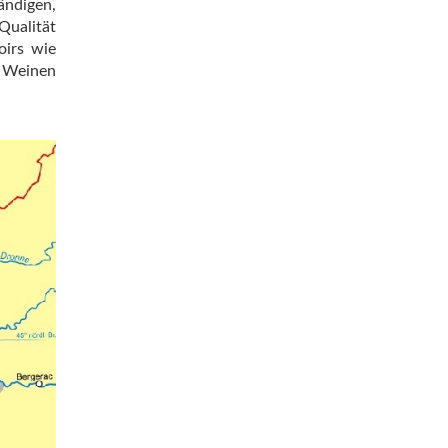
ändigen,
Qualität
oirs wie
n Weinen