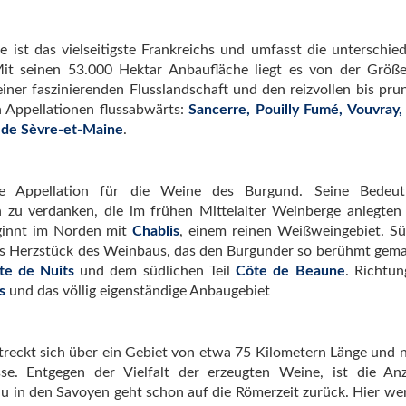
e ist das vielseitigste Frankreichs und umfasst die unterschied
Mit seinen 53.000 Hektar Anbaufläche liegt es von der Größ
 seiner faszinierenden Flusslandschaft und den reizvollen bis pr
n Appellationen flussabwärts:
Sancerre, Pouilly Fumé, Vouvray,
de Sèvre-et-Maine
.
e Appellation für die Weine des Burgund. Seine Bedeut
u verdanken, die im frühen Mittelalter Weinberge anlegten
eginnt im Norden mit
Chablis
, einem reinen Weißweingebiet. Sü
as Herzstück des Weinbaus, das den Burgunder so berühmt gema
te de Nuits
und dem südlichen Teil
Côte de Beaune
. Richtu
is
und das völlig eigenständige Anbaugebiet
streckt sich über ein Gebiet von etwa 75 Kilometern Länge und 
e. Entgegen der Vielfalt der erzeugten Weine, ist die An
 in den Savoyen geht schon auf die Römerzeit zurück. Hier we