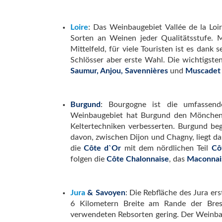
Loire
: Das Weinbaugebiet Vallée de la Loir
Sorten an Weinen jeder Qualitätsstufe. 
Mittelfeld, für viele Touristen ist es dank
Schlösser aber erste Wahl. Die wichtigste
Saumur, Anjou, Savennières
und
Muscadet 
Burgund
: Bourgogne ist die umfassend
Weinbaugebiet hat Burgund den Mönchen z
Keltertechniken verbesserten. Burgund b
davon, zwischen Dijon und Chagny, liegt d
die
Côte d`Or
mit dem nördlichen Teil
Cô
folgen die
Côte Chalonnaise
, das
Maconna
Jura
&
Savoyen
: Die Rebfläche des Jura er
6 Kilometern Breite am Rande der Bress
verwendeten Rebsorten gering. Der Weinbau