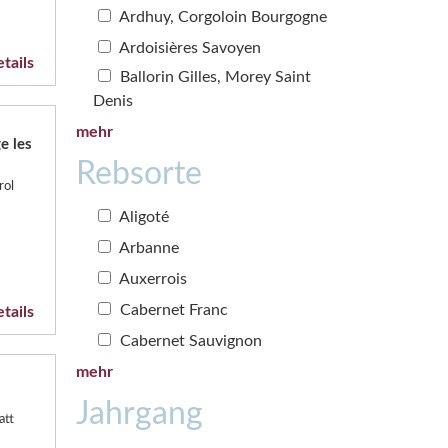
Ardhuy, Corgoloin Bourgogne
Ardoisières Savoyen
tails
Ballorin Gilles, Morey Saint
Denis
mehr
e les
Rebsorte
rol
Aligoté
Arbanne
Auxerrois
Cabernet Franc
tails
Cabernet Sauvignon
mehr
Jahrgang
att