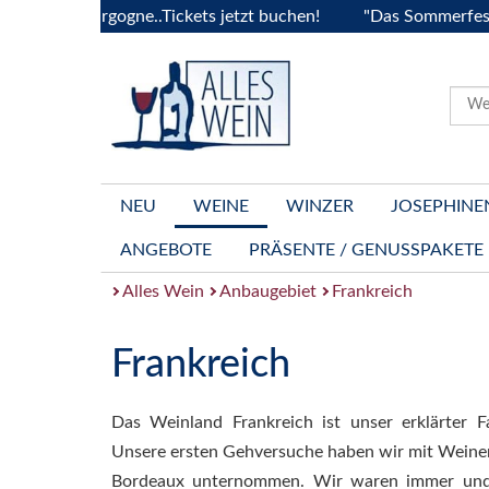
 Bourgogne..Tickets jetzt buchen!
"Das Sommerfest 2026" V
NEU
WEINE
WINZER
JOSEPHINE
ANGEBOTE
PRÄSENTE / GENUSSPAKETE
Alles Wein
Anbaugebiet
Frankreich
Frankreich
Das Weinland Frankreich ist unser erklärter F
Unsere ersten Gehversuche haben wir mit Weine
Bordeaux unternommen. Wir waren immer und 