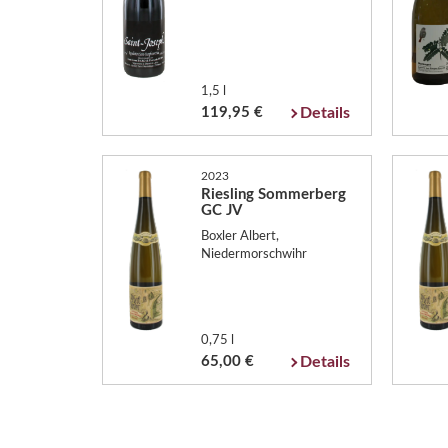
1,5 l
119,95 €
Details
2023
Riesling Sommerberg
GC JV
Boxler Albert,
Niedermorschwihr
0,75 l
65,00 €
Details