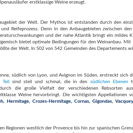
penausläufer erstklassige Weine erzeugt.
baugebiet der Welt. Der Mythos ist entstanden durch den einzi
 und Reifeprozess. Denn in den Anbaugebieten zwischen den
aturschwankungen und der nahe Atlantik bringt ein mildes K
dgemisch bietet optimale Bedingungen für den Weinanbau. Mit
größte der Welt. In 502 von 542 Gemeinden des Departements w
enne, südlich von Lyon, und Avignon im Süden, erstreckt sich d
 Teil
sind steil und schmal, die in den
südlichen Ebenen
h
durch die große Vielfalt der verschiedenen Rebsorten aus
klasse Weine hervorbringt. Die wichtigsten Appellationen 
eph, Hermitage, Crozes-Hermitage, Cornas, Gigondas, Vacque
den Regionen westlich der Provence bis hin zur spanischen Gren