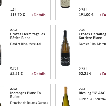
1,5 l
0,75 l
113,70 €
Details
191,00 €
De
2023
2023
Crozes Hermitage les
Crozes Hermitag
Bâties Blanc
Karriere Blanc
Dard et Ribo, Mercurol
Dard et Ribo, Mercu
0,75 l
0,75 l
52,21 €
Details
52,21 €
De
2022
2016
Maranges Blanc En
Riesling "K" AAC
Buliet
Kubler Paul Soultzm
Domaine de Rouges Queues