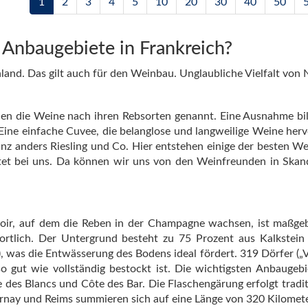
1
2
3
4
5
10
20
30
40
50
 Anbaugebiete in Frankreich?
nland. Das gilt auch für den Weinbau. Unglaubliche Vielfalt von
den die Weine nach ihren Rebsorten genannt. Eine Ausnahme bil
 Eine einfache Cuvee, die belanglose und langweilige Weine herv
z anders Riesling und Co. Hier entstehen einige der besten W
tet bei uns. Da können wir uns von den Weinfreunden in Skan
rroir, auf dem die Reben in der Champagne wachsen, ist maßgeb
rtlich. Der Untergrund besteht zu 75 Prozent aus Kalkstein 
, was die Entwässerung des Bodens ideal fördert. 319 Dörfer („Vi
so gut wie vollständig bestockt ist. Die wichtigsten Anbaugebi
des Blancs und Côte des Bar. Die Flaschengärung erfolgt traditi
Epernay und Reims summieren sich auf eine Länge von 320 Kilomete