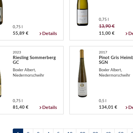
0,75 l
13,90 €
0,75 l
55,89 €
Details
11,00 €
De
2023
2017
Riesling Sommerberg
Pinot Gris Heim
GC
SGN
Boxler Albert,
Boxler Albert,
Niedermorschwihr
Niedermorschwihr
0,75 l
0,5 l
81,40 €
Details
134,01 €
De