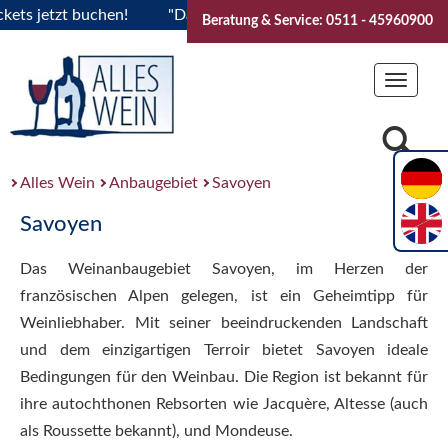
s jetzt buchen!
"Das Sommerfest 2026" Vive la Bourgogne..T
Beratung & Service: 0511 - 45960900
Toggle
navigat
Alles Wein
Anbaugebiet
Savoyen
Savoyen
Das Weinanbaugebiet Savoyen, im Herzen der
französischen Alpen gelegen, ist ein Geheimtipp für
Weinliebhaber. Mit seiner beeindruckenden Landschaft
und dem einzigartigen Terroir bietet Savoyen ideale
Bedingungen für den Weinbau. Die Region ist bekannt für
ihre autochthonen Rebsorten wie Jacquère, Altesse (auch
als Roussette bekannt), und Mondeuse.