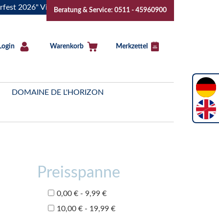
026" Vive la Bourgogne..Tickets jetzt buchen!
"Das Sommer
Beratung & Service: 0511 - 45960900
Login
Warenkorb
Merkzettel
DOMAINE DE L'HORIZON
Preisspanne
0,00 € - 9,99 €
10,00 € - 19,99 €