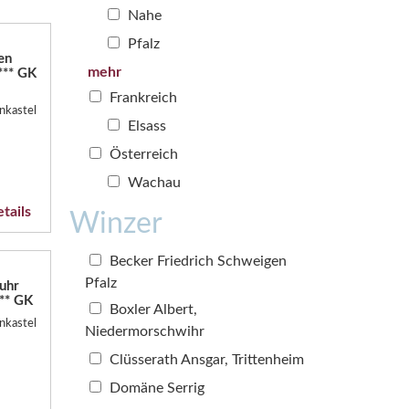
Nahe
Pfalz
en
mehr
*** GK
Frankreich
nkastel
Elsass
Österreich
Wachau
tails
Winzer
Becker Friedrich Schweigen
Pfalz
uhr
*** GK
Boxler Albert,
nkastel
Niedermorschwihr
Clüsserath Ansgar, Trittenheim
Domäne Serrig