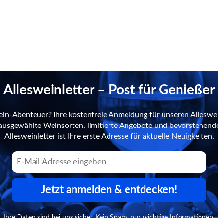
Allesweinletter – Post für Genießer
ein-Abenteuer? Ihre kostenfreie Anmeldung für unseren Alleswei
n ausgewählte Weinsorten, limitierte Angebote und bevorstehend
Allesweinletter ist Ihre erste Adresse für aktuelle Neuigkeiten.
Jetzt anmelden & entdecken!
Ihre Daten sind bei uns sicher. Kein Spam, nur wichtige Informationen.