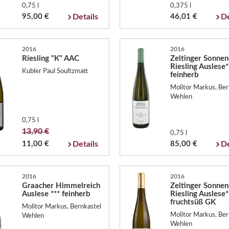
0,75 l
0,375 l
95,00 €
Details
46,01 €
De
2016
2016
Riesling "K" AAC
Zeltinger Sonnen
Riesling Auslese*
Kubler Paul Soultzmatt
feinherb
Molitor Markus, Ber
Wehlen
0,75 l
13,90 €
0,75 l
11,00 €
Details
85,00 €
De
2016
2016
Graacher Himmelreich
Zeltinger Sonnen
Auslese *** feinherb
Riesling Auslese*
fruchtsüß GK
Molitor Markus, Bernkastel
Molitor Markus, Ber
Wehlen
Wehlen