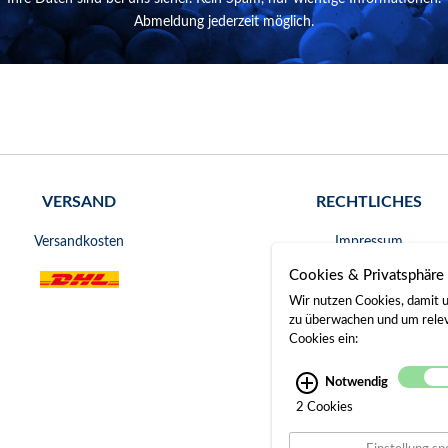
Abmeldung jederzeit möglich.
VERSAND
RECHTLICHES
Versandkosten
Impressum
Cookies & Privatsphäre
AGB
Wir nutzen Cookies, damit u
Widerrufsrecht
zu überwachen und um releva
Cookies ein:
Datenschutz
Notwendig
Bankverbindung
2 Cookies
Gerichtsstand