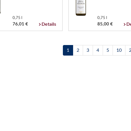
0,75 l
0,75 l
76,01 €
Details
85,00 €
De
1
2
3
4
5
10