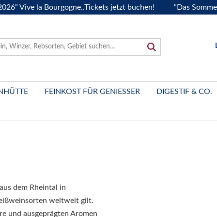
ive la Bourgogne..Tickets jetzt buchen!
"Das Sommerfest 2
NHÜTTE
FEINKOST FÜR GENIESSER
DIGESTIF & CO.
 aus dem Rheintal in
ißweinsorten weltweit gilt.
äure und ausgeprägten Aromen