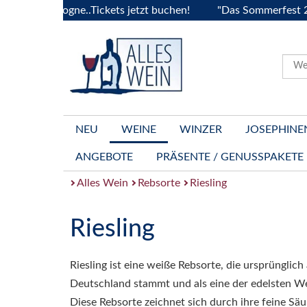
 Bourgogne..Tickets jetzt buchen!
"Das Sommerfest 2026" V
NEU
WEINE
WINZER
JOSEPHINE
ANGEBOTE
PRÄSENTE / GENUSSPAKETE
Alles Wein
Rebsorte
Riesling
Riesling
Riesling ist eine weiße Rebsorte, die ursprünglich
Deutschland stammt und als eine der edelsten We
Diese Rebsorte zeichnet sich durch ihre feine S