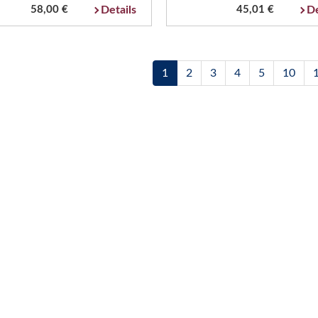
58,00 €
Details
45,01 €
De
1
2
3
4
5
10